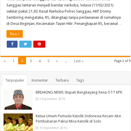
Sanggau lantaran menjadi bandar narkoba, Selasa (11/02/2021)
sekitar pukul 21.30. Kasat Narkoba Polres Sanggau, AKP Donny
Sembiring mengataka, RS, ditangkap tanpa perlawanan di rumahnya
di Desa Beginjan, Kecamatan Tayan Hilir. Penangkapan RS, berawal …
Baca »
2
«
1
3
4
5
»
...
Last »
Page 2 of 9
Terpopuler
Komentar
Terbaru
Tags
BREAKING NEWS: Bupati Bengkayang Kena OTT KPK
3 September 2019
Ketua Umum Pemuda Katolik Indonesia Kecam Aksi
Pembubaran Paksa Misa Katolik di Solo
10 September 2016