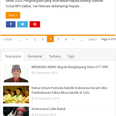
tahun 2020. Penghargaan yang diserahkan Kepala Bidang Statistik
Sosial BPS Kalbar, Sari Mariani didampingi Kepala …
Baca »
4
« First
...
«
2
3
5
6
»
...
Last »
Page 4 of 9
Terpopuler
Komentar
Terbaru
Tags
BREAKING NEWS: Bupati Bengkayang Kena OTT KPK
3 September 2019
Ketua Umum Pemuda Katolik Indonesia Kecam Aksi
Pembubaran Paksa Misa Katolik di Solo
10 September 2016
Kontroversi Udin Balok
26 Oktober 2019