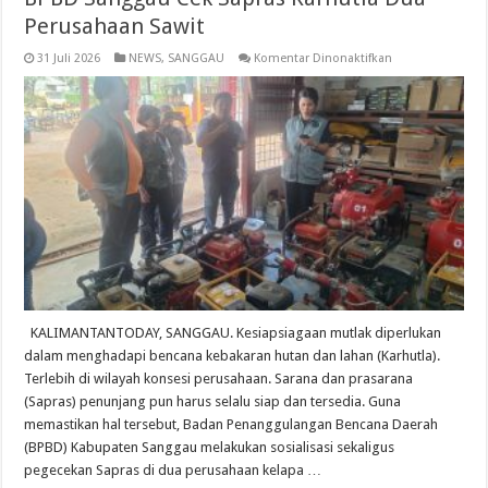
Perusahaan Sawit
pada
31 Juli 2026
NEWS
,
SANGGAU
Komentar Dinonaktifkan
BPBD
Sanggau
Cek
Sapras
Karhutla
Dua
Perusahaan
Sawit
KALIMANTANTODAY, SANGGAU. Kesiapsiagaan mutlak diperlukan
dalam menghadapi bencana kebakaran hutan dan lahan (Karhutla).
Terlebih di wilayah konsesi perusahaan. Sarana dan prasarana
(Sapras) penunjang pun harus selalu siap dan tersedia. Guna
memastikan hal tersebut, Badan Penanggulangan Bencana Daerah
(BPBD) Kabupaten Sanggau melakukan sosialisasi sekaligus
pegecekan Sapras di dua perusahaan kelapa …