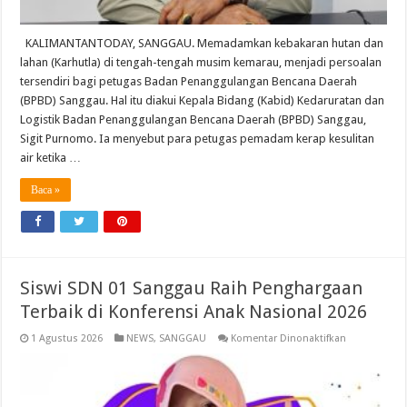
KALIMANTANTODAY, SANGGAU. Memadamkan kebakaran hutan dan
lahan (Karhutla) di tengah-tengah musim kemarau, menjadi persoalan
tersendiri bagi petugas Badan Penanggulangan Bencana Daerah
(BPBD) Sanggau. Hal itu diakui Kepala Bidang (Kabid) Kedaruratan dan
Logistik Badan Penanggulangan Bencana Daerah (BPBD) Sanggau,
Sigit Purnomo. Ia menyebut para petugas pemadam kerap kesulitan
air ketika …
Baca »
Siswi SDN 01 Sanggau Raih Penghargaan
Terbaik di Konferensi Anak Nasional 2026
pada
1 Agustus 2026
NEWS
,
SANGGAU
Komentar Dinonaktifkan
Siswi
SDN
01
Sanggau
Raih