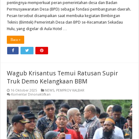
pentingnya memperkuat peran pemerintahan desa dan Badan
Permusyawaratan Desa (BPD) sebagai fondasi pembangunan daerah.
Pesan tersebut disampaikan saat membuka kegiatan Bimbingan
Teknis (Bimtek) Pemerintah Desa dan BPD se-Kecamatan Sekadau
Hulu, yang digelar di Aula Hotel …
Baca »
Wagub Krisantus Temui Ratusan Supir
Truk Demo Kelangkaan BBM
16 Oktober 2025
NEWS
,
PEMPROV KALBAR
pada
Komentar Dinonaktifkan
Wagub
Krisantus
Temui
Ratusan
Supir
Truk
Demo
Kelangkaan
BBM