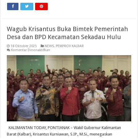
Wagub Krisantus Buka Bimtek Pemerintah
Desa dan BPD Kecamatan Sekadau Hulu
18 Oktober 2025
NEWS
,
PEMPROV KALBAR
pada
Komentar Dinonaktifkan
Wagub
Krisantus
Buka
Bimtek
Pemerintah
Desa
dan
BPD
Kecamatan
Sekadau
Hulu
KALIMANTAN TODAY, PONTIANAK – Wakil Gubernur Kalimantan
Barat (Kalbar), Krisantus Kurniawan, S.IP., M.Si., menegaskan