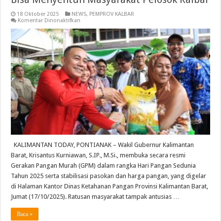
18 Oktober 2025
NEWS
,
PEMPROV KALBAR
pada
Komentar Dinonaktifkan
Gerakan
Pangan
Murah,
Krisantus:
Harus
Bisa
Menyentuh
Masyarakat
Pelosok
Kalbar
KALIMANTAN TODAY, PONTIANAK – Wakil Gubernur Kalimantan
Barat, Krisantus Kurniawan, S.IP., M.Si., membuka secara resmi
Gerakan Pangan Murah (GPM) dalam rangka Hari Pangan Sedunia
Tahun 2025 serta stabilisasi pasokan dan harga pangan, yang digelar
di Halaman Kantor Dinas Ketahanan Pangan Provinsi Kalimantan Barat,
Jumat (17/10/2025). Ratusan masyarakat tampak antusias …
Baca »