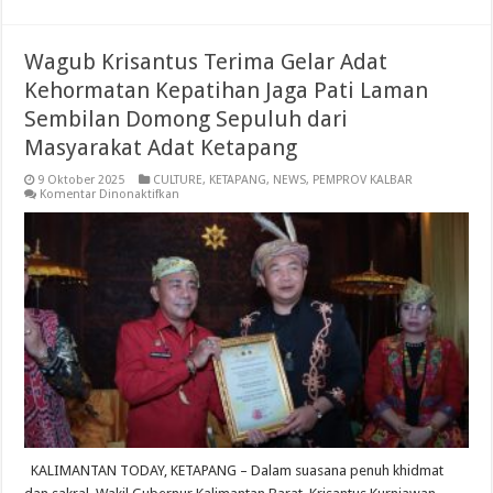
Wagub Krisantus Terima Gelar Adat
Kehormatan Kepatihan Jaga Pati Laman
Sembilan Domong Sepuluh dari
Masyarakat Adat Ketapang
9 Oktober 2025
CULTURE
,
KETAPANG
,
NEWS
,
PEMPROV KALBAR
pada
Komentar Dinonaktifkan
Wagub
Krisantus
Terima
Gelar
Adat
Kehormatan
Kepatihan
Jaga
Pati
Laman
Sembilan
Domong
Sepuluh
dari
Masyarakat
Adat
Ketapang
KALIMANTAN TODAY, KETAPANG – Dalam suasana penuh khidmat