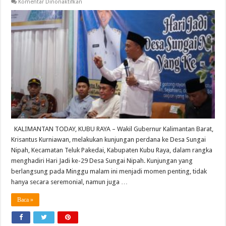
pada
Komentar Dinonaktifkan
Wagub
Krisantus
Dorong
Pendidikan
dan
Percepatan
Infastruktur
di
Desa
Sungai
Nipah
KALIMANTAN TODAY, KUBU RAYA – Wakil Gubernur Kalimantan Barat,
Krisantus Kurniawan, melakukan kunjungan perdana ke Desa Sungai
Nipah, Kecamatan Teluk Pakedai, Kabupaten Kubu Raya, dalam rangka
menghadiri Hari Jadi ke-29 Desa Sungai Nipah. Kunjungan yang
berlangsung pada Minggu malam ini menjadi momen penting, tidak
hanya secara seremonial, namun juga …
Baca »