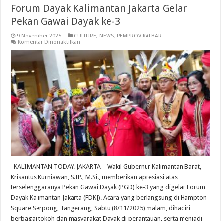
Forum Dayak Kalimantan Jakarta Gelar
Pekan Gawai Dayak ke-3
9 November 2025
CULTURE
,
NEWS
,
PEMPROV KALBAR
pada
Komentar Dinonaktifkan
Forum
Dayak
Kalimantan
Jakarta
Gelar
Pekan
Gawai
Dayak
ke-
3
KALIMANTAN TODAY, ​JAKARTA – Wakil Gubernur Kalimantan Barat,
Krisantus Kurniawan, S.IP., M.Si., memberikan apresiasi atas
terselenggaranya Pekan Gawai Dayak (PGD) ke-3 yang digelar Forum
Dayak Kalimantan Jakarta (FDKJ). Acara yang berlangsung di Hampton
Square Serpong, Tangerang, Sabtu (8/11/2025) malam, dihadiri
berbagai tokoh dan masyarakat Dayak di perantauan, serta menjadi