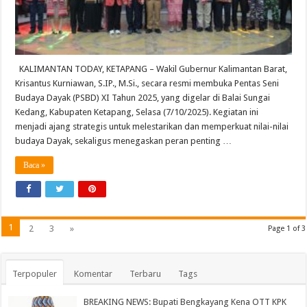
KALIMANTAN TODAY, KETAPANG – Wakil Gubernur Kalimantan Barat,
Krisantus Kurniawan, S.IP., M.Si., secara resmi membuka Pentas Seni
Budaya Dayak (PSBD) XI Tahun 2025, yang digelar di Balai Sungai
Kedang, Kabupaten Ketapang, Selasa (7/10/2025). Kegiatan ini
menjadi ajang strategis untuk melestarikan dan memperkuat nilai-nilai
budaya Dayak, sekaligus menegaskan peran penting …
Baca »
1
2
3
»
Page 1 of 3
Terpopuler
Komentar
Terbaru
Tags
BREAKING NEWS: Bupati Bengkayang Kena OTT KPK