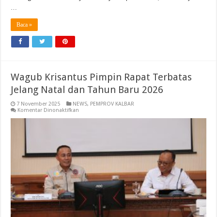
…
Baca »
Wagub Krisantus Pimpin Rapat Terbatas
Jelang Natal dan Tahun Baru 2026
7 November 2025
NEWS
,
PEMPROV KALBAR
pada
Komentar Dinonaktifkan
Wagub
Krisantus
Pimpin
Rapat
Terbatas
Jelang
Natal
dan
Tahun
Baru
2026