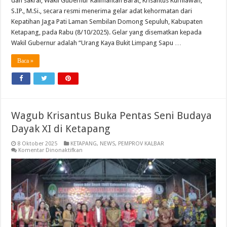
dan sakral, Wakil Gubernur Kalimantan Barat, Krisantus Kurniawan,
S.IP., M.Si., secara resmi menerima gelar adat kehormatan dari
Kepatihan Jaga Pati Laman Sembilan Domong Sepuluh, Kabupaten
Ketapang, pada Rabu (8/10/2025). Gelar yang disematkan kepada
Wakil Gubernur adalah “Urang Kaya Bukit Limpang Sapu …
Baca »
Wagub Krisantus Buka Pentas Seni Budaya
Dayak XI di Ketapang
8 Oktober 2025
KETAPANG
,
NEWS
,
PEMPROV KALBAR
pada
Komentar Dinonaktifkan
Wagub
Krisantus
Buka
Pentas
Seni
Budaya
Dayak
XI
di
Ketapang