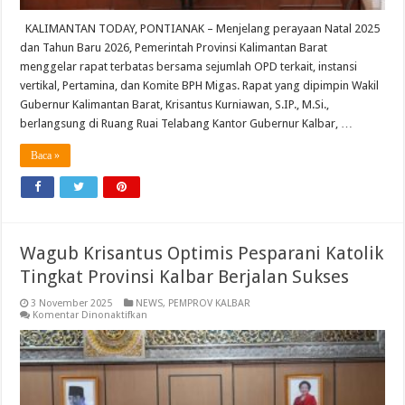
KALIMANTAN TODAY, PONTIANAK – Menjelang perayaan Natal 2025
dan Tahun Baru 2026, Pemerintah Provinsi Kalimantan Barat
menggelar rapat terbatas bersama sejumlah OPD terkait, instansi
vertikal, Pertamina, dan Komite BPH Migas. Rapat yang dipimpin Wakil
Gubernur Kalimantan Barat, Krisantus Kurniawan, S.IP., M.Si.,
berlangsung di Ruang Ruai Telabang Kantor Gubernur Kalbar, …
Baca »
Wagub Krisantus Optimis Pesparani Katolik
Tingkat Provinsi Kalbar Berjalan Sukses
3 November 2025
NEWS
,
PEMPROV KALBAR
pada
Komentar Dinonaktifkan
Wagub
Krisantus
Optimis
Pesparani
Katolik
Tingkat
Provinsi