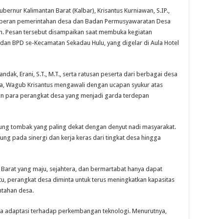
nur Kalimantan Barat (Kalbar), Krisantus Kurniawan, S.IP.,
 peran pemerintahan desa dan Badan Permusyawaratan Desa
. Pesan tersebut disampaikan saat membuka kegiatan
dan BPD se-Kecamatan Sekadau Hulu, yang digelar di Aula Hotel
Landak, Erani, S.T., M.T., serta ratusan peserta dari berbagai desa
a, Wagub Krisantus mengawali dengan ucapan syukur atas
 para perangkat desa yang menjadi garda terdepan
ng tombak yang paling dekat dengan denyut nadi masyarakat.
g pada sinergi dan kerja keras dari tingkat desa hingga
Barat yang maju, sejahtera, dan bermartabat hanya dapat
 itu, perangkat desa diminta untuk terus meningkatkan kapasitas
tahan desa.
nya adaptasi terhadap perkembangan teknologi. Menurutnya,