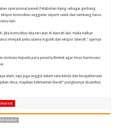
patan operasional penuh Pelabuhan Kijing sebagai gerbang
 ekspor komoditas unggulan seperti sawit dan tambang harus
vinsi lain.
h. Jika komoditas kita tercatat di daerah lain, maka Kalbar
harus menjadi pintu utama logistik dan ekspor daerah,” ujarnya
 motivasi kepada para peserta Bimtek agar terus berinovasi
sa.
aya alam, tapi juga unggul dalam tata kelola dan kesejahteraan
ajukan desa, majukan Kalimantan Barat!” pungkasnya disambut
interest
NUR KALBAR