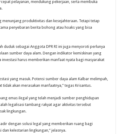
rcepat pelayanan, mendukung pekerjaan, serta membuka
a.
ng menunjang produktivitas dan kesejahteraan. Tetapi tetap
tama penyebaran berita bohong atau hoaks yang bisa
h duduk sebagai Anggota DPR RI ini juga menyoroti perlunya
laan sumber daya alam. Dengan indikator kemiskinan yang
a investasi harus memberikan manfaat nyata bagi masyarakat
estasi yang masuk. Potensi sumber daya alam Kalbar melimpah,
at tidak akan merasakan manfaatnya,” tegas Krisantus.
mbang emas ilegal yang telah menjadi sumber penghidupan
lah legalisasi tambang rakyat agar aktivitas tersebut
sak lingkungan.
hadir dengan solusi legal yang memberikan ruang bagi
 dan kelestarian lingkungan,” jelasnya.