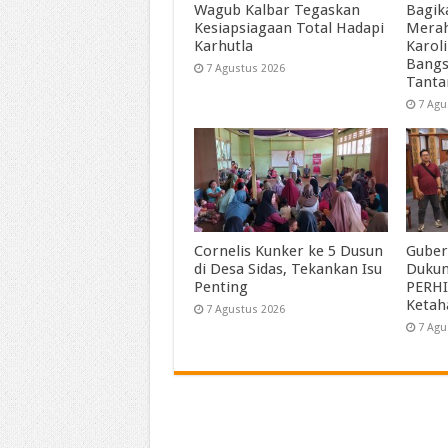
Wagub Kalbar Tegaskan
Bagik
Kesiapsiagaan Total Hadapi
Merah
Karhutla
Karol
Bangs
7 Agustus 2026
Tant
7 Agu
Cornelis Kunker ke 5 Dusun
Guber
di Desa Sidas, Tekankan Isu
Duku
Penting
PERHI
Ketah
7 Agustus 2026
7 Agu