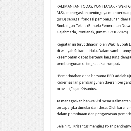
KALIMANTAN TODAY, PONTIANAK – Wakil Guber
M.Si., menegaskan pentingnya memperkuat
(BPD) sebagai fondasi pembangunan daerah
Bimbingan Teknis (Bimtek) Pemerintah Desa 
Gajahmada, Pontianak, Jumat (17/10/2025).
Kegiatan ini turut dihadiri oleh Wakil Bupati 
di wilayah Sekadau Hulu. Dalam sambutanny
kesempatan dapat bertemu langsung dengan
pembangunan di tingkat akar rumput.
“Pemerintahan desa bersama BPD adalah uju
Keberhasilan pembangunan daerah bergantun
provinsi,” ujar Krisantus.
Ia menegaskan bahwa visi besar Kalimantan 
tercapai jika dimulai dari desa. Oleh karena
dalam pembinaan dan pengawasan pemerin
Selain itu, Krisantus mengingatkan penting