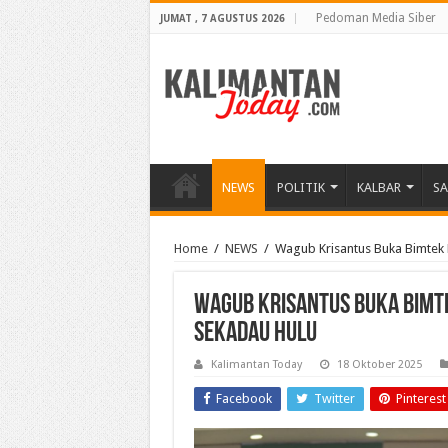
Pedoman Media Siber
JUMAT , 7 AGUSTUS 2026
NEWS
POLITIK
KALBAR
S
Home
/
NEWS
/
Wagub Krisantus Buka Bimtek
Wagub Krisantus Buka Bimt
Sekadau Hulu
Kalimantan Today
18 Oktober 2025
Facebook
Twitter
Pinterest