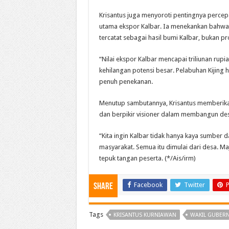
Krisantus juga menyoroti pentingnya perce
utama ekspor Kalbar. Ia menekankan bahwa
tercatat sebagai hasil bumi Kalbar, bukan pro
“Nilai ekspor Kalbar mencapai triliunan rupia
kehilangan potensi besar. Pelabuhan Kijing 
penuh penekanan.
Menutup sambutannya, Krisantus memberikan
dan berpikir visioner dalam membangun de
“Kita ingin Kalbar tidak hanya kaya sumber d
masyarakat. Semua itu dimulai dari desa. M
tepuk tangan peserta. (*/Ais/irm)
Facebook
Twitter
P
Share
Tags
KRISANTUS KURNIAWAN
WAKIL GUBER