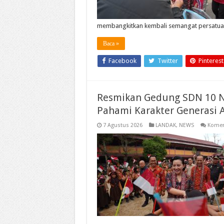
membangkitkan kembali semangat persatu
Baca »
Facebook
Twitter
Pinterest
Resmikan Gedung SDN 10 Ng
Pahami Karakter Generasi 
7 Agustus 2026
LANDAK
,
NEWS
Komen
…