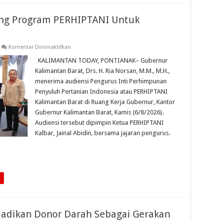
ng Program PERHIPTANI Untuk
pada
Komentar Dinonaktifkan
Gubernur
Ria
KALIMANTAN TODAY, PONTIANAK– Gubernur
Norsan
Kalimantan Barat, Drs. H. Ria Norsan, M.M., M.H.,
Dukung
Program
menerima audiensi Pengurus Inti Perhimpunan
PERHIPTANI
Penyuluh Pertanian Indonesia atau PERHIPTANI
Untuk
Ketahanan
Kalimantan Barat di Ruang Kerja Gubernur, Kantor
Pangan
Kalbar
Gubernur Kalimantan Barat, Kamis (6/8/2026).
Audiensi tersebut dipimpin Ketua PERHIPTANI
Kalbar, Jainal Abidin, bersama jajaran pengurus.
Jadikan Donor Darah Sebagai Gerakan