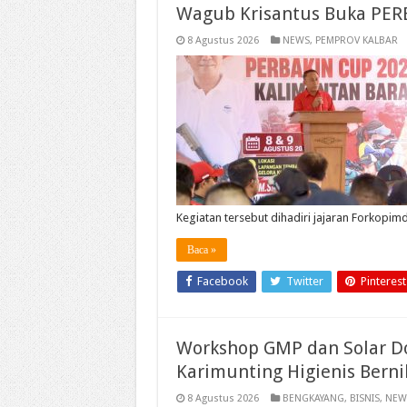
Wagub Krisantus Buka PER
8 Agustus 2026
NEWS
,
PEMPROV KALBAR
Kegiatan tersebut dihadiri jajaran Forkopi
Baca »
Facebook
Twitter
Pinterest
Workshop GMP dan Solar D
Karimunting Higienis Bernil
8 Agustus 2026
BENGKAYANG
,
BISNIS
,
NEW