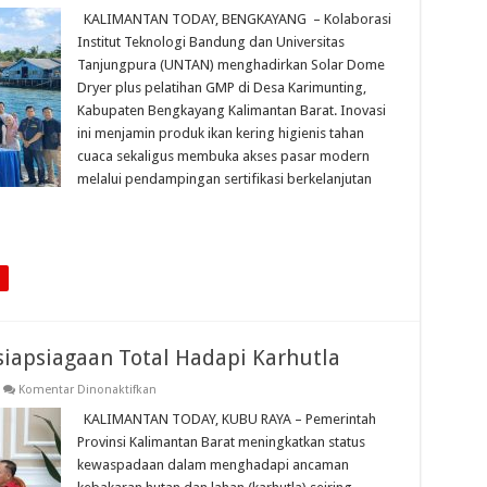
Workshop
GMP
KALIMANTAN TODAY, BENGKAYANG – Kolaborasi
dan
Institut Teknologi Bandung dan Universitas
Solar
Dome
Tanjungpura (UNTAN) menghadirkan Solar Dome
Dryer
Dryer plus pelatihan GMP di Desa Karimunting,
ITB-
UNTAN:
Kabupaten Bengkayang Kalimantan Barat. Inovasi
Ikan
Karimunting
ini menjamin produk ikan kering higienis tahan
Higienis
cuaca sekaligus membuka akses pasar modern
Bernilai
Tinggi
melalui pendampingan sertifikasi berkelanjutan
iapsiagaan Total Hadapi Karhutla
pada
Komentar Dinonaktifkan
Wagub
Kalbar
KALIMANTAN TODAY, KUBU RAYA – Pemerintah
Tegaskan
Provinsi Kalimantan Barat meningkatkan status
Kesiapsiagaan
Total
kewaspadaan dalam menghadapi ancaman
Hadapi