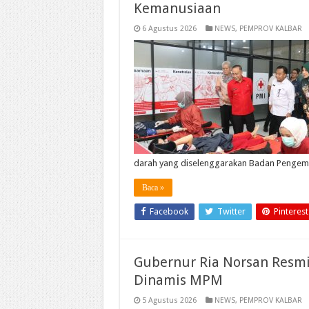
Kemanusiaan
6 Agustus 2026
NEWS
,
PEMPROV KALBAR
darah yang diselenggarakan Badan Penge
Baca »
Facebook
Twitter
Pinterest
Gubernur Ria Norsan Resmi
Dinamis MPM
5 Agustus 2026
NEWS
,
PEMPROV KALBAR