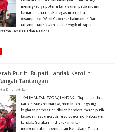
kebakaran hutan dan lahan (karhutla) seiring
Karhutla
meningkatnya potensi kerawanan pada musim
kemarau tahun ini. Penegasan tersebut
disampaikan Wakil Gubernur Kalimantan Barat,
Krisantus Kurniawan, saat mengikuti Rapat
bersama Kepala Badan Nasional …
ah Putih, Bupati Landak Karolin:
Tengah Tantangan
pada
tar Dinonaktifkan
Bagikan
Ribuan
KALIMANTAN TODAY, LANDAK – Bupati Landak,
Bendera
Karolin Margret Natasa, memimpin langsung
Merah
Putih,
kegiatan pembagian ribuan bendera merah putih
Bupati
kepada masyarakat di Tugu Soekarno, Kabupaten
Landak
Karolin:
Landak. Gerakan ini dilakukan untuk
Simbol
Penyatu
menyemarakkan peringatan Hari Ulang Tahun
Bangsa