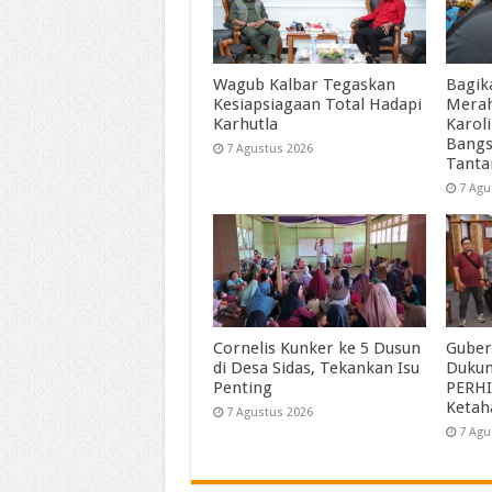
Wagub Kalbar Tegaskan
Bagik
Kesiapsiagaan Total Hadapi
Merah
Karhutla
Karol
Bangs
7 Agustus 2026
Tant
7 Agu
Cornelis Kunker ke 5 Dusun
Guber
di Desa Sidas, Tekankan Isu
Duku
Penting
PERHI
Ketah
7 Agustus 2026
7 Agu