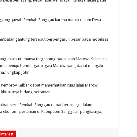
ni di Desa Semayang, Kecamatan Kembayan, dilaksanakan pada
nggung-jawab Pemkab Sanggau karena masuk dalam Desa
jembatan gantung tersebut berpengaruh besar pada mobilisasi
ng akses utamanya tergantung pada jalan Marowi. Selain itu
ama menuju bendungan irigasi Marowi yang dapat mengaliri
na,” ungkap John.
a Pemprov Kalbar dapat memerhatikan ruas jalan Marowi,
khususnya bidang pertanian.
albar serta Pemkab Sanggau dapat bersinergi dalam
 ekonomi pertanian di Kabupaten Sanggau,” pungkasnya.
interest