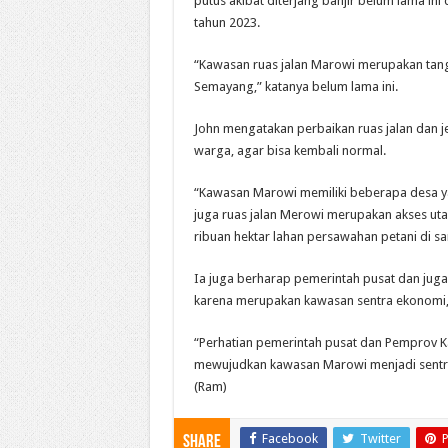
putus akibat diterjang banjir belum lama i
tahun 2023.
“Kawasan ruas jalan Marowi merupakan ta
Semayang,” katanya belum lama ini.
John mengatakan perbaikan ruas jalan dan 
warga, agar bisa kembali normal.
“Kawasan Marowi memiliki beberapa desa ya
juga ruas jalan Merowi merupakan akses ut
ribuan hektar lahan persawahan petani di sa
Ia juga berharap pemerintah pusat dan jug
karena merupakan kawasan sentra ekonomi, 
“Perhatian pemerintah pusat dan Pemprov K
mewujudkan kawasan Marowi menjadi sentra
(Ram)
Facebook
Twitter
P
Share