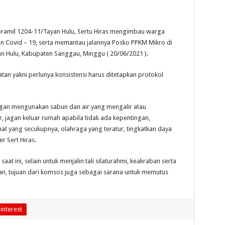
mil 1204-11/Tayan Hulu, Sertu Hiras mengimbau warga
Covid – 19, serta memantau jalannya Posko PPKM Mikro di
n Hulu, Kabupaten Sanggau, Minggu ( 20/06/2021 ).
tan yakni perlunya konsistensi harus ditetapkan protokol
tagan mengunakan sabun dan air yang mengalir atau
r, jagan keluar rumah apabila tidak ada kepentingan,
at yang secukupnya, olahraga yang teratur, tingkatkan daya
 Sert Hiras.
aat ini, selain untuk menjalin tali silaturahmi, keakraban serta
, tujuan dari komsos juga sebagai sarana untuk memutus
interest