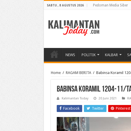
Pedoman Media Siber
SABTU , 8 AGUSTUS 2026
NEWS
POLITIK
KALBAR
S
Home
/
RAGAM BERITA
/
Babinsa Koramil 120
Babinsa Koramil 1204-11/Ta
Kalimantan Today
20 Juni 2021
RA
Facebook
Twitter
Pinterest