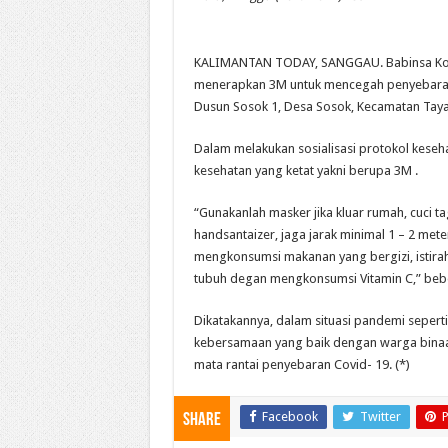
KALIMANTAN TODAY, SANGGAU. Babinsa Kora
menerapkan 3M untuk mencegah penyebaran 
Dusun Sosok 1, Desa Sosok, Kecamatan Taya
Dalam melakukan sosialisasi protokol keseha
kesehatan yang ketat yakni berupa 3M .
“Gunakanlah masker jika kluar rumah, cuci 
handsantaizer, jaga jarak minimal 1 – 2 mete
mengkonsumsi makanan yang bergizi, istirah
tubuh degan mengkonsumsi Vitamin C,” beber
Dikatakannya, dalam situasi pandemi seperti s
kebersamaan yang baik dengan warga binaan
mata rantai penyebaran Covid- 19. (*)
Facebook
Twitter
P
Share