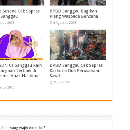
 Susana Cek Sapras
BPBD Sanggau Bagikan
 Sanggau
Plang Waspada Bencana
stus 2026
4 Agustus 2026
 SDN 01 Sanggau Raih
BPBD Sanggau Cek Sapras
argaan Terbaik di
Karhutla Dua Perusahaan
rensi Anak Nasional
Sawit
31 Juli 2026
stus 2026
.
Ruas yang wajib ditandai
*