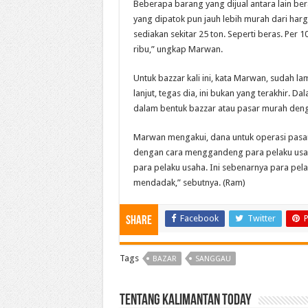
Beberapa barang yang dijual antara lain bera
yang dipatok pun jauh lebih murah dari harga
sediakan sekitar 25 ton. Seperti beras. Per 
ribu,” ungkap Marwan.
Untuk bazzar kali ini, kata Marwan, sudah 
lanjut, tegas dia, ini bukan yang terakhir. D
dalam bentuk bazzar atau pasar murah den
Marwan mengakui, dana untuk operasi pasar ta
dengan cara menggandeng para pelaku usa
para pelaku usaha. Ini sebenarnya para pelak
mendadak,” sebutnya. (Ram)
Facebook
Twitter
P
Share
Tags
BAZAR
SANGGAU
Tentang Kalimantan Today