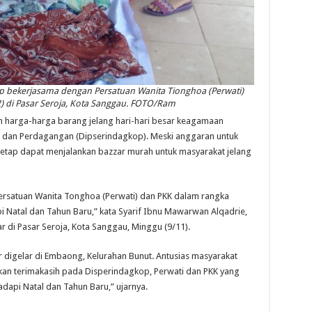
p bekerjasama dengan Persatuan Wanita Tionghoa (Perwati)
 di Pasar Seroja, Kota Sanggau. FOTO/Ram
harga-harga barang jelang hari-hari besar keagamaan
n dan Perdagangan (Dipserindagkop). Meski anggaran untuk
tetap dapat menjalankan bazzar murah untuk masyarakat jelang
Persatuan Wanita Tonghoa (Perwati) dan PKK dalam rangka
 Natal dan Tahun Baru,” kata Syarif Ibnu Mawarwan Alqadrie,
r di Pasar Seroja, Kota Sanggau, Minggu (9/11).
 digelar di Embaong, Kelurahan Bunut. Antusias masyarakat
kan terimakasih pada Disperindagkop, Perwati dan PKK yang
pi Natal dan Tahun Baru,” ujarnya.