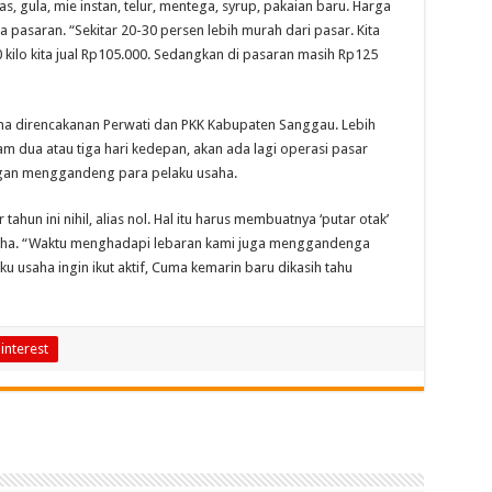
s, gula, mie instan, telur, mentega, syrup, pakaian baru. Harga
 pasaran. “Sekitar 20-30 persen lebih murah dari pasar. Kita
10 kilo kita jual Rp105.000. Sedangkan di pasaran masih Rp125
lama direncakanan Perwati dan PKK Kabupaten Sanggau. Lebih
alam dua atau tiga hari kedepan, akan ada lagi operasi pasar
gan menggandeng para pelaku usaha.
hun ini nihil, alias nol. Hal itu harus membuatnya ‘putar otak’
ha. “Waktu menghadapi lebaran kami juga menggandenga
u usaha ingin ikut aktif, Cuma kemarin baru dikasih tahu
interest