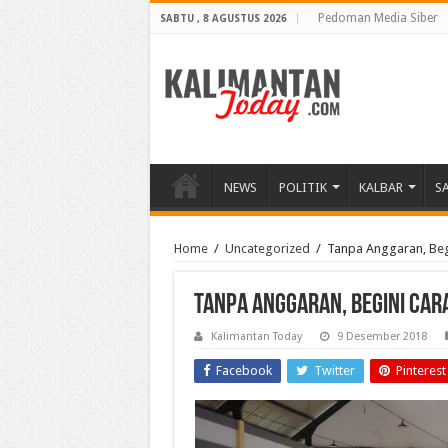
Pedoman Media Siber
SABTU , 8 AGUSTUS 2026
NEWS
POLITIK
KALBAR
S
Home
/
Uncategorized
/
Tanpa Anggaran, Beg
Tanpa Anggaran, Begini Car
Kalimantan Today
9 Desember 2018
Facebook
Twitter
Pinterest