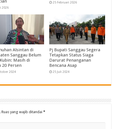
ian
25 Februari 2026
i 2026
uhan Alsintan di
Pj Bupati Sanggau Segera
aten Sanggau Belum
Tetapkan Status Siaga
 Kubin: Masih di
Darurat Penanganan
 20 Persen
Bencana Asap
tober 2024
25 Juli 2024
.
Ruas yang wajib ditandai
*