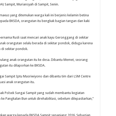
) Sampit, Muriansyah di Sampit, Senin.
eus yang ditemukan warga kali ini berjenis kelamin betina
 kepada BKSDA, orangutan itu bengkak bagian tangan dan kaki
ernama Rusli saat mencari anak kayu Geronggang di sekitar
Anak orangutan selalu berada di sekitar pondok, diduga karena
di sekitar pondok.
ang anak orangutan itu ke desa. Dibantu Memet, seorang
utan itu dilaporkan ke BKSDA.
ai Sampit Iptu Masriwiyono dan dibantu tim dari LSM Centre
asi anak orangutan itu.
hak Polsek Sungai Sampit yang sudah membantu kegiatan
ke Pangkalan Bun untuk direhabilitasi, sebelum dilepasliarkan,”
ahkan warga kepada BKSDA Sampit sepanjang 2016. Sebagian