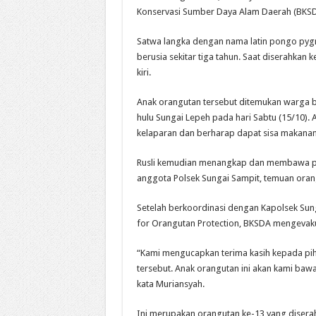
Konservasi Sumber Daya Alam Daerah (BKSDA
Satwa langka dengan nama latin pongo pygma
berusia sekitar tiga tahun. Saat diserahkan
kiri.
Anak orangutan tersebut ditemukan warga b
hulu Sungai Lepeh pada hari Sabtu (15/10). 
kelaparan dan berharap dapat sisa makanan 
Rusli kemudian menangkap dan membawa pul
anggota Polsek Sungai Sampit, temuan orang
Setelah berkoordinasi dengan Kapolsek Sung
for Orangutan Protection, BKSDA mengevaku
“Kami mengucapkan terima kasih kepada pi
tersebut. Anak orangutan ini akan kami bawa 
kata Muriansyah.
Ini merupakan orangutan ke-13 yang diser