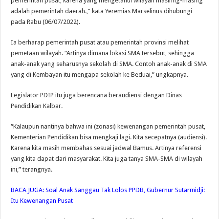
pemerintah pusat, karena yang mengetahui wilayah masinng-masing
adalah pemerintah daerah.,” kata Yeremias Marselinus dihubungi
pada Rabu (06/07/2022).
Ia berharap pemerintah pusat atau pemerintah provinsi melihat
pemetaan wilayah. “Artinya dimana lokasi SMA tersebut, sehingga
anak-anak yang seharusnya sekolah di SMA. Contoh anak-anak di SMA
yang di Kembayan itu mengapa sekolah ke Beduai,” ungkapnya.
Legislator PDIP itu juga berencana beraudiensi dengan Dinas
Pendidikan Kalbar.
“Kalaupun nantinya bahwa ini (zonasi) kewenangan pemerintah pusat,
Kementerian Pendidikan bisa mengkaji lagi. Kita secepatnya (audiensi).
Karena kita masih membahas sesuai jadwal Bamus. Artinya referensi
yang kita dapat dari masyarakat. Kita juga tanya SMA-SMA di wilayah
ini,” terangnya.
BACA JUGA:
Soal Anak Sanggau Tak Lolos PPDB, Gubernur Sutarmidji:
Itu Kewenangan Pusat