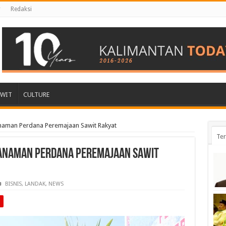
r
Redaksi
AWIT
CULTURE
naman Perdana Peremajaan Sawit Rakyat
Ter
anaman Perdana Peremajaan Sawit
BISNIS
,
LANDAK
,
NEWS