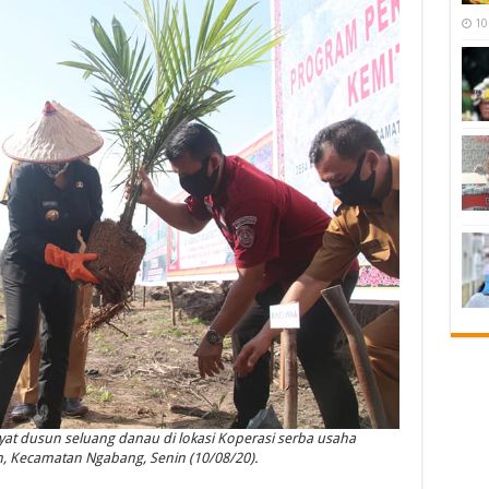
10
t dusun seluang danau di lokasi Koperasi serba usaha
, Kecamatan Ngabang, Senin (10/08/20).