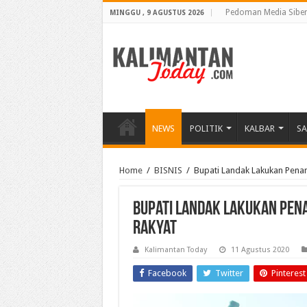
Pedoman Media Sibe
MINGGU , 9 AGUSTUS 2026
NEWS
POLITIK
KALBAR
S
Home
/
BISNIS
/
Bupati Landak Lakukan Pena
Bupati Landak Lakukan Pen
Rakyat
Kalimantan Today
11 Agustus 2020
Facebook
Twitter
Pinterest