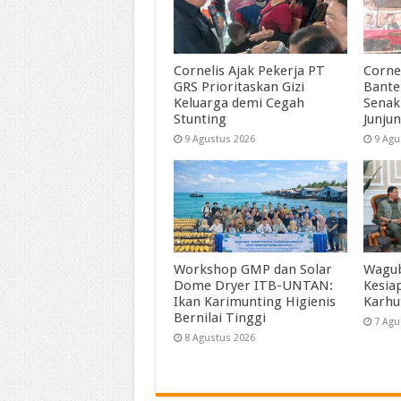
Cornelis Ajak Pekerja PT
Corne
GRS Prioritaskan Gizi
Bante
Keluarga demi Cegah
Senak
Stunting
Junjun
9 Agustus 2026
9 Agu
Workshop GMP dan Solar
Wagub
Dome Dryer ITB-UNTAN:
Kesia
Ikan Karimunting Higienis
Karhu
Bernilai Tinggi
7 Agu
8 Agustus 2026