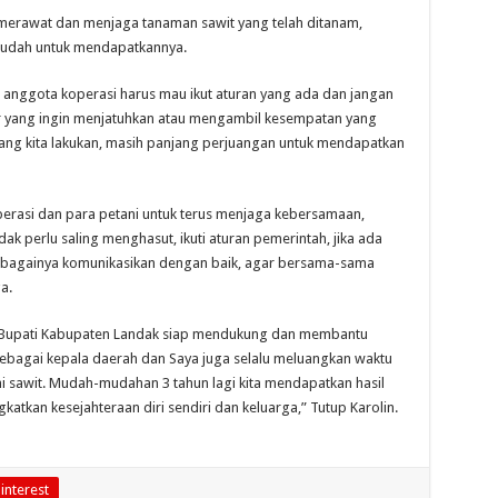
 merawat dan menjaga tanaman sawit yang telah ditanam,
mudah untuk mendapatkannya.
 anggota koperasi harus mau ikut aturan yang ada dan jangan
r yang ingin menjatuhkan atau mengambil kesempatan yang
yang kita lakukan, masih panjang perjuangan untuk mendapatkan
rasi dan para petani untuk terus menjaga kebersamaan,
ak perlu saling menghasut, ikuti aturan pemerintah, jika ada
ebagainya komunikasikan dengan baik, agar bersama-sama
a.
 Bupati Kabupaten Landak siap mendukung dan membantu
bagai kepala daerah dan Saya juga selalu meluangkan waktu
i sawit. Mudah-mudahan 3 tahun lagi kita mendapatkan hasil
katkan kesejahteraan diri sendiri dan keluarga,” Tutup Karolin.
interest