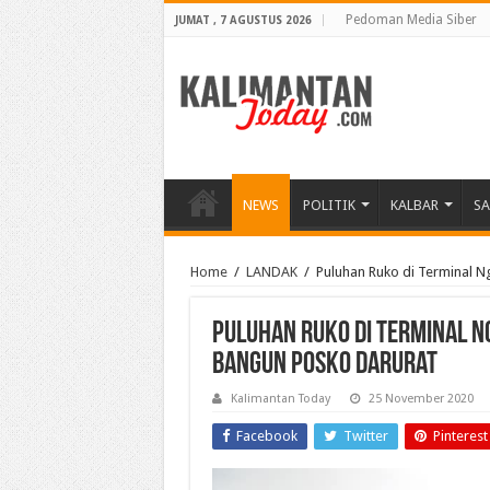
Pedoman Media Siber
JUMAT , 7 AGUSTUS 2026
NEWS
POLITIK
KALBAR
S
Home
/
LANDAK
/
Puluhan Ruko di Terminal N
Puluhan Ruko di Terminal N
Bangun Posko Darurat
Kalimantan Today
25 November 2020
Facebook
Twitter
Pinterest