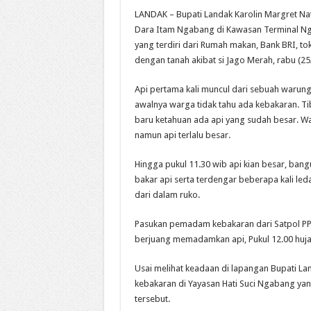
LANDAK – Bupati Landak Karolin Margret Nat
Dara Itam Ngabang di Kawasan Terminal Ng
yang terdiri dari Rumah makan, Bank BRI, tok
dengan tanah akibat si Jago Merah, rabu (25
Api pertama kali muncul dari sebuah warung k
awalnya warga tidak tahu ada kebakaran. Ti
baru ketahuan ada api yang sudah besar. W
namun api terlalu besar.
Hingga pukul 11.30 wib api kian besar, ban
bakar api serta terdengar beberapa kali le
dari dalam ruko.
Pasukan pemadam kebakaran dari Satpol PP
berjuang memadamkan api, Pukul 12.00 hujan
Usai melihat keadaan di lapangan Bupati L
kebakaran di Yayasan Hati Suci Ngabang ya
tersebut.