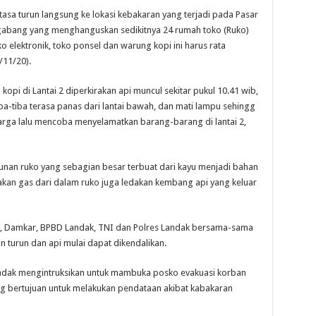
asa turun langsung ke lokasi kebakaran yang terjadi pada Pasar
abang yang menghanguskan sedikitnya 24 rumah toko (Ruko)
o elektronik, toko ponsel dan warung kopi ini harus rata
/11/20).
opi di Lantai 2 diperkirakan api muncul sekitar pukul 10.41 wib,
ba-tiba terasa panas dari lantai bawah, dan mati lampu sehingg
arga lalu mencoba menyelamatkan barang-barang di lantai 2,
gunan ruko yang sebagian besar terbuat dari kayu menjadi bahan
dakan gas dari dalam ruko juga ledakan kembang api yang keluar
, Damkar, BPBD Landak, TNI dan Polres Landak bersama-sama
 turun dan api mulai dapat dikendalikan.
andak mengintruksikan untuk mambuka posko evakuasi korban
ng bertujuan untuk melakukan pendataan akibat kabakaran