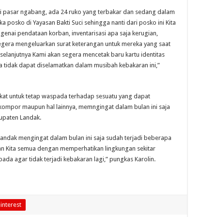
 di pasar ngabang, ada 24 ruko yang terbakar dan sedang dalam
sko di Yayasan Bakti Suci sehingga nanti dari posko ini Kita
nai pendataan korban, inventarisasi apa saja kerugian,
gera mengeluarkan surat keterangan untuk mereka yang saat
selanjutnya Kami akan segera mencetak baru kartu identitas
 tidak dapat diselamatkan dalam musibah kebakaran ini,”
akat untuk tetap waspada terhadap sesuatu yang dapat
, kompor maupun hal lainnya, memngingat dalam bulan ini saja
upaten Landak.
dak mengingat dalam bulan ini saja sudah terjadi beberapa
an Kita semua dengan memperhatikan lingkungan sekitar
ada agar tidak terjadi kebakaran lagi,” pungkas Karolin.
interest