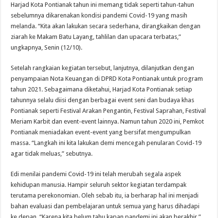
Harjad Kota Pontianak tahun ini memang tidak seperti tahun-tahun
sebelumnya dikarenakan kondisi pandemi Covid-19 yang masih
melanda. “Kita akan lakukan secara sederhana, dirangkaikan dengan
ziarah ke Makam Batu Layang, tahlilan dan upacara terbatas,”
ungkapnya, Senin (12/10).
Setelah rangkaian kegiatan tersebut, lanjutnya, dilanjutkan dengan
penyampaian Nota Keuangan di DPRD Kota Pontianak untuk program
tahun 2021. Sebagaimana diketahui, Harjad Kota Pontianak setiap
tahunnya selalu diisi dengan berbagai event seni dan budaya khas
Pontianak seperti Festival Arakan Pengantin, Festival Saprahan, Festival
Meriam Karbit dan event-event lainnya. Namun tahun 2020 ini, Pemkot
Pontianak meniadakan event-event yang bersifat mengumpulkan
massa. “Langkah ini kita lakukan demi mencegah penularan Covid-19
agar tidak meluas,” sebutnya.
Edi menilai pandemi Covid-19 ini telah merubah segala aspek
kehidupan manusia. Hampir seluruh sektor kegiatan terdampak
terutama perekonomian. Oleh sebab itu, ia berharap hal ini menjadi
bahan evaluasi dan pembelajaran untuk semua yang harus dihadapi
ke depan. “Karena kita belum tahu kapan pandemi ini akan berakhir,”