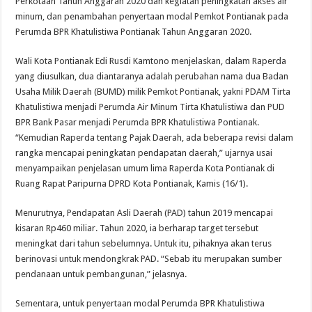
Perkotaan Tahun Anggaran 2020 dan kegiatan peningkatan akses air
minum, dan penambahan penyertaan modal Pemkot Pontianak pada
Perumda BPR Khatulistiwa Pontianak Tahun Anggaran 2020.
Wali Kota Pontianak Edi Rusdi Kamtono menjelaskan, dalam Raperda
yang diusulkan, dua diantaranya adalah perubahan nama dua Badan
Usaha Milik Daerah (BUMD) milik Pemkot Pontianak, yakni PDAM Tirta
Khatulistiwa menjadi Perumda Air Minum Tirta Khatulistiwa dan PUD
BPR Bank Pasar menjadi Perumda BPR Khatulistiwa Pontianak.
“Kemudian Raperda tentang Pajak Daerah, ada beberapa revisi dalam
rangka mencapai peningkatan pendapatan daerah,” ujarnya usai
menyampaikan penjelasan umum lima Raperda Kota Pontianak di
Ruang Rapat Paripurna DPRD Kota Pontianak, Kamis (16/1).
Menurutnya, Pendapatan Asli Daerah (PAD) tahun 2019 mencapai
kisaran Rp460 miliar. Tahun 2020, ia berharap target tersebut
meningkat dari tahun sebelumnya. Untuk itu, pihaknya akan terus
berinovasi untuk mendongkrak PAD. “Sebab itu merupakan sumber
pendanaan untuk pembangunan,” jelasnya.
Sementara, untuk penyertaan modal Perumda BPR Khatulistiwa