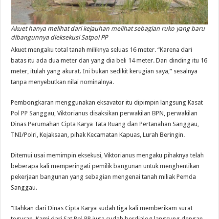
Akuet hanya melihat dari kejauhan melihat sebagian ruko yang baru
dibangunnya dieksekusi Satpol PP
Akuet mengaku total tanah miliknya seluas 16 meter. “Karena dari
batas itu ada dua meter dan yang dia beli 14 meter. Dari dinding itu 16
meter, itulah yang akurat. Ini bukan sedikit kerugian saya,” sesalnya
tanpa menyebutkan nilai nominalnya.
Pembongkaran menggunakan eksavator itu dipimpin langsung Kasat
Pol PP Sanggau, Viktorianus disaksikan perwakilan BPN, perwakilan
Dinas Perumahan Cipta Karya Tata Ruang dan Pertanahan Sanggau,
TNI/Polri, Kejaksaan, pihak Kecamatan Kapuas, Lurah Beringin.
Ditemui usai memimpin eksekusi, Viktorianus mengaku pihaknya telah
beberapa kali memperingati pemilik bangunan untuk menghentikan
pekerjaan bangunan yang sebagian mengenai tanah miliak Pemda
Sanggau.
“Bahkan dari Dinas Cipta Karya sudah tiga kali memberikam surat
teguran. Kami dari Sat Pol PP juga sudah berdialog langsung dengan