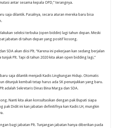
utasi antar sesama kepala OPD,” terangnya.
ru saja dilantik. Pasalnya, secara aturan mereka baru bisa
n.
kukan seleksi terbuka (open biddin) lagi tahun depan. Meski
at jabatan di tahun depan yang positif kosong.
an SDA akan diisi Plt. “Karena ini pekerjaan kan sedang berjalan
 tunjuk Plt. Tapi di tahun 2020 kita akan open bidding lagi,”
 baru saja dilantik menjadi Kadis Lingkungan Hidup. Otomatis
un ditunjuk kembali tetap harus ada SK penunjukkan yang baru.
i Plt adalah Sekretaris Dinas Bina Marga dan SDA.
song. Nanti kita akan konsultasikan dengan pak Bupati siapa
g pak Didit ini kan jabatan definitifnya kan Kadis LH, mungkin
ya.
gan bagi jabatan Plt. Tunjangan jabatan hanya diberikan pada