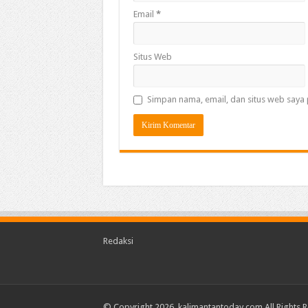
Email
*
Situs Web
Simpan nama, email, dan situs web saya 
Redaksi
© Copyright 2026, kalimantantoday.com All Rights 