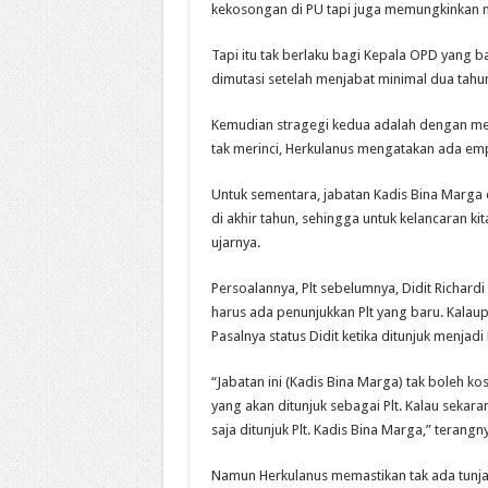
kekosongan di PU tapi juga memungkinkan m
Tapi itu tak berlaku bagi Kepala OPD yang ba
dimutasi setelah menjabat minimal dua tahu
Kemudian stragegi kedua adalah dengan mela
tak merinci, Herkulanus mengatakan ada emp
Untuk sementara, jabatan Kadis Bina Marga d
di akhir tahun, sehingga untuk kelancaran kita
ujarnya.
Persoalannya, Plt sebelumnya, Didit Richardi
harus ada penunjukkan Plt yang baru. Kalaup
Pasalnya status Didit ketika ditunjuk menjad
“Jabatan ini (Kadis Bina Marga) tak boleh ko
yang akan ditunjuk sebagai Plt. Kalau sekaran
saja ditunjuk Plt. Kadis Bina Marga,” terangn
Namun Herkulanus memastikan tak ada tunjan