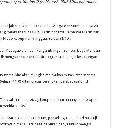
ngembangan Sumber Daya Manusia (BKP-SDM) Kabupaten
ini jabatan Kepala Dinas Bina Marga dan Sumber Daya Air
g pelaksana tugas (Plt), Didit Richardi. Sementara Didit baru
an Hidup Kabupaten Sanggau, Selasa (1/10).
a Badan Kepegawaian dan Pengembangan Sumber Daya Manusia
HP mengungkapkan dua strategi untuk mengisi kekosongan
a. Pertama, kita akan mungkin melakukan mutasi atas sesama
Selasa (1/10) ditemui usai pelantikan pejabat eselon II,
Tak asal main comot. Uji kompetensi itu nantinya mirip open
 panitia seleksi.
 sekarang itu diuji oleh tim, pansel juga, nanti dari hasil uji
cocoknya dimana. Jadi hasil itu bukan hanya untuk mengisi