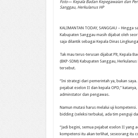
Foto— Kepala Badan Kepegawaian dan Pe
Sanggau, Herkulanus HP
KALIMANTAN TODAY, SANGGAU – Hingga saat 
Kabupaten Sanggau masih dijabat oleh seoran
saja dilantik sebagai Kepala Dinas Lingkung
Tak mau terus-terusan dijabat Plt, Kepal
(BKP-SDM) Kabupaten Sanggau, Herkulanus 
tersebut.
“Ini strategi dari pemerintah ya, bukan say
pejabat eselon II dan kepala OPD,” katanya, 
adminstator dan pengawas.
Namun mutasi harus melalui uji kompetensi. 
bidding (seleksi terbuka), ada tim penguji dan
“Jadi begini, semua pejabat eselon II yang ada
kompetensi itu akan terlihat, seseorang itu 