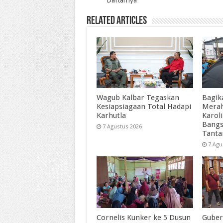
Daftarnya
Related Articles
Wagub Kalbar Tegaskan
Bagik
Kesiapsiagaan Total Hadapi
Merah
Karhutla
Karol
Bangs
7 Agustus 2026
Tant
7 Agu
Cornelis Kunker ke 5 Dusun
Guber