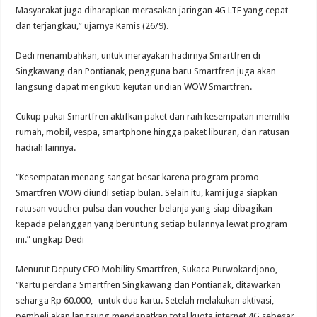
Masyarakat juga diharapkan merasakan jaringan 4G LTE yang cepat
dan terjangkau,” ujarnya Kamis (26/9).
Dedi menambahkan, untuk merayakan hadirnya Smartfren di
Singkawang dan Pontianak, pengguna baru Smartfren juga akan
langsung dapat mengikuti kejutan undian WOW Smartfren.
Cukup pakai Smartfren aktifkan paket dan raih kesempatan memiliki
rumah, mobil, vespa, smartphone hingga paket liburan, dan ratusan
hadiah lainnya.
“Kesempatan menang sangat besar karena program promo
Smartfren WOW diundi setiap bulan. Selain itu, kami juga siapkan
ratusan voucher pulsa dan voucher belanja yang siap dibagikan
kepada pelanggan yang beruntung setiap bulannya lewat program
ini.” ungkap Dedi
Menurut Deputy CEO Mobility Smartfren, Sukaca Purwokardjono,
“Kartu perdana Smartfren Singkawang dan Pontianak, ditawarkan
seharga Rp 60.000,- untuk dua kartu. Setelah melakukan aktivasi,
pembeli akan langsung mendapatkan total kuota internet 4G sebesar