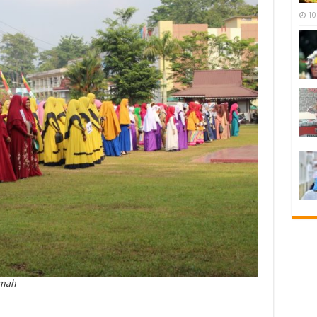
10
imah