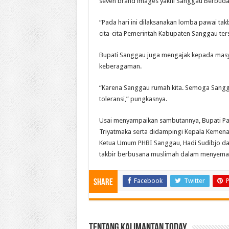
seven brand images yakni Sanggau Berbuda
“Pada hari ini dilaksanakan lomba pawai t
cita-cita Pemerintah Kabupaten Sanggau ter
Bupati Sanggau juga mengajak kepada mas
keberagaman.
“Karena Sanggau rumah kita. Semoga Sangg
toleransi,” pungkasnya.
Usai menyampaikan sambutannya, Bupati Pao
Triyatmaka serta didampingi Kepala Kemenag
Ketua Umum PHBI Sanggau, Hadi Sudibjo d
takbir berbusana muslimah dalam menyemar
Facebook
Twitter
P
Share
Tentang Kalimantan Today