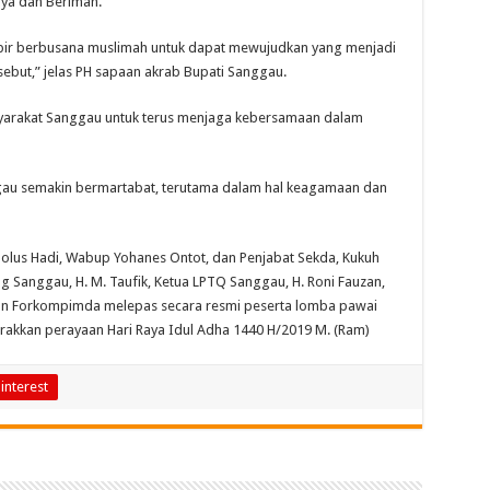
ya dan Beriman.
akbir berbusana muslimah untuk dapat mewujudkan yang menjadi
sebut,” jelas PH sapaan akrab Bupati Sanggau.
yarakat Sanggau untuk terus menjaga kebersamaan dalam
au semakin bermartabat, terutama dalam hal keagamaan dan
lus Hadi, Wabup Yohanes Ontot, dan Penjabat Sekda, Kukuh
 Sanggau, H. M. Taufik, Ketua LPTQ Sanggau, H. Roni Fauzan,
an Forkompimda melepas secara resmi peserta lomba pawai
akkan perayaan Hari Raya Idul Adha 1440 H/2019 M. (Ram)
interest