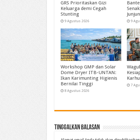
GRS Prioritaskan Gizi
Bante
Keluarga demi Cegah
Senak
Stunting
Junjun
9 Agustus 2026
9 Agu
Workshop GMP dan Solar
Wagub
Dome Dryer ITB-UNTAN:
Kesia
Ikan Karimunting Higienis
Karhu
Bernilai Tinggi
7 Agu
8 Agustus 2026
Tinggalkan Balasan
Alamat email Anda tidak akan dipublikasikan