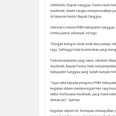
SANGGAU. Bupati Sanggau, Paolus Hadi mele
muslimah, dalam rangka menyemarakkan pera
di halaman kantor Bupati Sanggau.
Sekretaris Umum PHBI Kabupaten Sanggau, H.
lomba pawai sebanyak 24 regu.
“Dengan kategori anak-anak atau pelajar s
regu. Sehingga total keseluruhan yang mengi
Pada kesempatan yang sama, sebelum dilepa
muslimah, Bupati Paolus Hadi menyampaikan 
Kabupaten Sanggau yang sudah banyak mela
“Saya salut kepada pengurus PHBI Kabupat
kegiatan dalam memperingati hari raya besa
takbir berbusana muslimah, yang mana nanti 
dewan juri,” ujarnya.
Kegiatan seperti ini, bertujuan mewujudkan