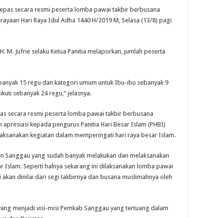
pas secara resmi peserta lomba pawai takbir berbusana
yaan Hari Raya Idul Adha 1440 H/2019 M, Selasa (13/8) pagi
 M. Jufrie selaku Ketua Panitia melaporkan, jumlah peserta
ebanyak 15 regu dan kategori umum untuk Ibu-ibu sebanyak 9
kuti sebanyak 24 regu,” jelasnya.
s secara resmi peserta lomba pawai takbir berbusana
apresiasi kepada pengurus Panitia Hari Besar Islam (PHBI)
ksanakan kegiatan dalam memperingati hari raya besar Islam.
en Sanggau yang sudah banyak melakukan dan melaksanakan
r Islam. Seperti halnya sekarang ini dilaksanakan lomba pawai
akan dinilai dari segi takbirnya dan busana muslimahnya oleh
 yang menjadi visi-misi Pemkab Sanggau yang tertuang dalam