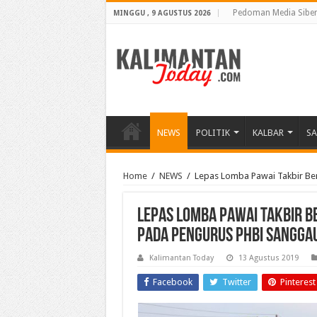
Pedoman Media Sibe
MINGGU , 9 AGUSTUS 2026
NEWS
POLITIK
KALBAR
S
Home
/
NEWS
/
Lepas Lomba Pawai Takbir Be
Lepas Lomba Pawai Takbir B
pada Pengurus PHBI Sangga
Kalimantan Today
13 Agustus 2019
Facebook
Twitter
Pinterest