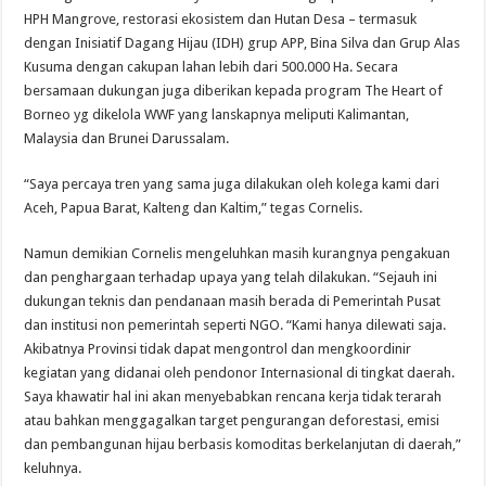
HPH Mangrove, restorasi ekosistem dan Hutan Desa – termasuk
dengan Inisiatif Dagang Hijau (IDH) grup APP, Bina Silva dan Grup Alas
Kusuma dengan cakupan lahan lebih dari 500.000 Ha. Secara
bersamaan dukungan juga diberikan kepada program The Heart of
Borneo yg dikelola WWF yang lanskapnya meliputi Kalimantan,
Malaysia dan Brunei Darussalam.
“Saya percaya tren yang sama juga dilakukan oleh kolega kami dari
Aceh, Papua Barat, Kalteng dan Kaltim,” tegas Cornelis.
Namun demikian Cornelis mengeluhkan masih kurangnya pengakuan
dan penghargaan terhadap upaya yang telah dilakukan. “Sejauh ini
dukungan teknis dan pendanaan masih berada di Pemerintah Pusat
dan institusi non pemerintah seperti NGO. “Kami hanya dilewati saja.
Akibatnya Provinsi tidak dapat mengontrol dan mengkoordinir
kegiatan yang didanai oleh pendonor Internasional di tingkat daerah.
Saya khawatir hal ini akan menyebabkan rencana kerja tidak terarah
atau bahkan menggagalkan target pengurangan deforestasi, emisi
dan pembangunan hijau berbasis komoditas berkelanjutan di daerah,”
keluhnya.