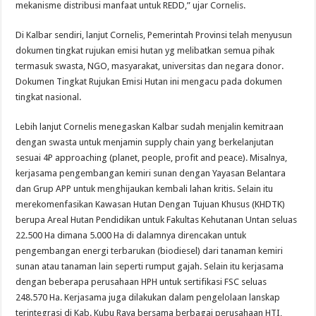
mekanisme distribusi manfaat untuk REDD,” ujar Cornelis.
Di Kalbar sendiri, lanjut Cornelis, Pemerintah Provinsi telah menyusun
dokumen tingkat rujukan emisi hutan yg melibatkan semua pihak
termasuk swasta, NGO, masyarakat, universitas dan negara donor.
Dokumen Tingkat Rujukan Emisi Hutan ini mengacu pada dokumen
tingkat nasional.
Lebih lanjut Cornelis menegaskan Kalbar sudah menjalin kemitraan
dengan swasta untuk menjamin supply chain yang berkelanjutan
sesuai 4P approaching (planet, people, profit and peace). Misalnya,
kerjasama pengembangan kemiri sunan dengan Yayasan Belantara
dan Grup APP untuk menghijaukan kembali lahan kritis. Selain itu
merekomenfasikan Kawasan Hutan Dengan Tujuan Khusus (KHDTK)
berupa Areal Hutan Pendidikan untuk Fakultas Kehutanan Untan seluas
22.500 Ha dimana 5.000 Ha di dalamnya direncakan untuk
pengembangan energi terbarukan (biodiesel) dari tanaman kemiri
sunan atau tanaman lain seperti rumput gajah. Selain itu kerjasama
dengan beberapa perusahaan HPH untuk sertifikasi FSC seluas
248.570 Ha. Kerjasama juga dilakukan dalam pengelolaan lanskap
terintegrasi di Kab. Kubu Raya bersama berbagai perusahaan HTI,