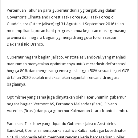
Pertemuan Tahunan para gubernur dunia yg tergabung dalam
Governor’s Climate and Forest Task Force (GCF Task Force) di
Guadalajara (Estate Jalisco) tgl 31 Agustus-1 September 2016 telah
menampilkan laporan hasil progres semua kegiatan masing-masing
provinsi dan negara bagian yg menjadi anggota forum sesuai
Deklarasi Rio Branco.
Gubernur negara bagian Jalisco, Aristoteles Sandoval, yang menjadi
tuan rumah menyatakan optimismenya untuk meredusir deforestasi
hingga 80% dan mengurangi emisi gas hingga 50% sesuai target GCF
di tahun 2020 setelah melaksanakan sejumlah rencana di negara
bagiannya.
Optimisme yang sama juga dinyatakan oleh Peter Shumlin gubernur
negara bagian Vermont AS, Fernando Melendez (Peru), Silvano
Aureoles (Brasil) dan juga gubernur Kalimantan Utara Irianto Lambri.
Pada sesi Talkshow yang dipandu Gubernur Jalisco Aristoteles
Sandoval, Cornelis memaparkan bahwa Kalbar sebagai koordinator
GCF di Indonesia telah membuat rencana kerja berdasarkan 3 pilar