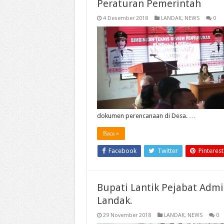
Peraturan Pemerintah
4 Desember 2018
LANDAK
,
NEWS
0
dokumen perencanaan di Desa. …
Baca »
Facebook
Twitter
Pinterest
Bupati Lantik Pejabat Adm
Landak.
29 November 2018
LANDAK
,
NEWS
0