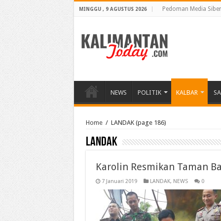
Pedoman Media Sibe
MINGGU , 9 AGUSTUS 2026
NEWS
POLITIK
KALBAR
S
Home
/
LANDAK
(page 186)
LANDAK
Karolin Resmikan Taman B
7 Januari 2019
LANDAK
,
NEWS
0