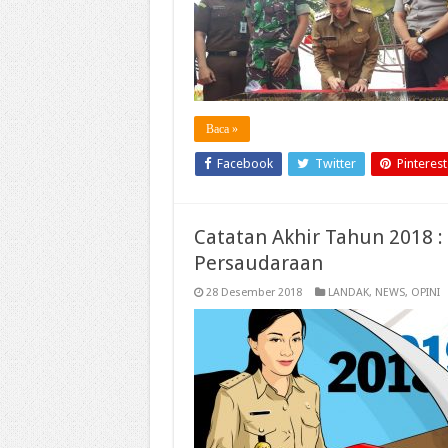
Baca »
Facebook
Twitter
Pinterest
Catatan Akhir Tahun 2018 
Persaudaraan
28 Desember 2018
LANDAK
,
NEWS
,
OPINI