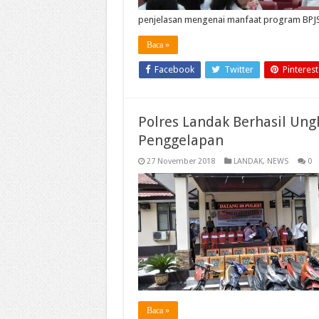
penjelasan mengenai manfaat program BPJ
Baca »
Facebook
Twitter
Pinterest
Polres Landak Berhasil Un
Penggelapan
27 November 2018
LANDAK
,
NEWS
0
Baca »