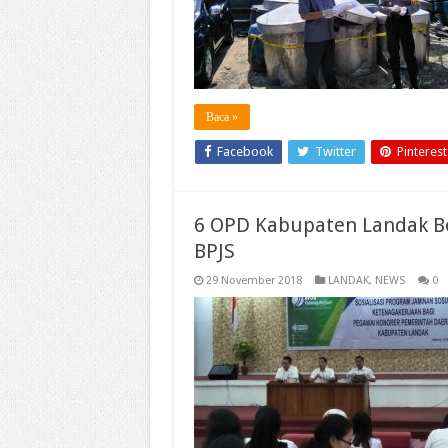
Baca »
Facebook
Twitter
Pinterest
6 OPD Kabupaten Landak B
BPJS
29 November 2018
LANDAK
,
NEWS
0