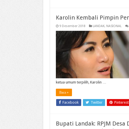
Karolin Kembali Pimpin Pe
9 Desember 2018
LANDAK
,
NASIONAL
ketua umum terpilih, Karolin …
Baca »
Facebook
Twitter
Pinterest
Bupati Landak: RPJM Desa 