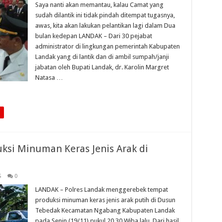
Saya nanti akan memantau, kalau Camat yang
sudah dilantik ini tidak pindah ditempat tugasnya,
awas, kita akan lakukan pelantikan lagi dalam Dua
bulan kedepan LANDAK – Dari 30 pejabat
administrator di lingkungan pemerintah Kabupaten
Landak yang di lantik dan di ambil sumpah/janji
jabatan oleh Bupati Landak, dr. Karolin Margret
Natasa …
ksi Minuman Keras Jenis Arak di
S
0
LANDAK – Polres Landak menggerebek tempat
produksi minuman keras jenis arak putih di Dusun
Tebedak Kecamatan Ngabang Kabupaten Landak
pada Senin (19/11) pukul 20.30 Wiba lalu. Dari hasil