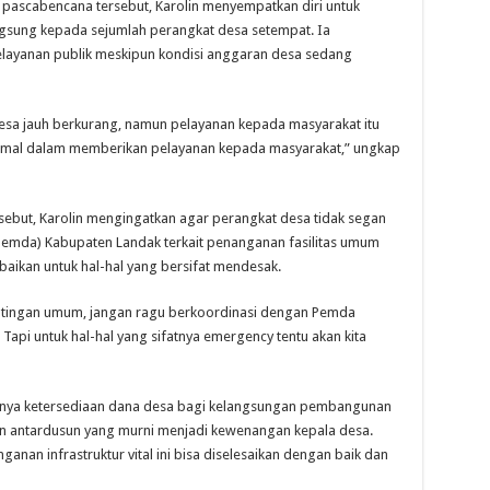
r pascabencana tersebut, Karolin menyempatkan diri untuk
sung kepada sejumlah perangkat desa setempat. Ia
layanan publik meskipun kondisi anggaran desa sedang
esa jauh berkurang, namun pelayanan kepada masyarakat itu
 optimal dalam memberikan pelayanan kepada masyarakat,” ungkap
rsebut, Karolin mengingatkan agar perangkat desa tidak segan
emda) Kabupaten Landak terkait penanganan fasilitas umum
ikan untuk hal-hal yang bersifat mendesak.
entingan umum, jangan ragu berkoordinasi dengan Pemda
Tapi untuk hal-hal yang sifatnya emergency tentu akan kita
alnya ketersediaan dana desa bagi kelangsungan pembangunan
jalan antardusun yang murni menjadi kewenangan kepala desa.
nan infrastruktur vital ini bisa diselesaikan dengan baik dan