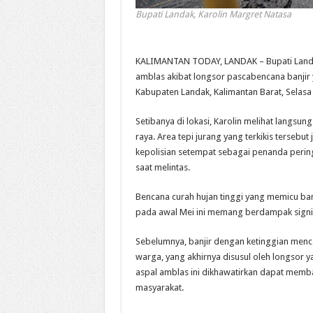
Bupati Landak, Karolin Margret Natasa
KALIMANTAN TODAY, LANDAK – Bupati Landak,
amblas akibat longsor pascabencana banji
Kabupaten Landak, Kalimantan Barat, Selasa 
Setibanya di lokasi, Karolin melihat langsu
raya. Area tepi jurang yang terkikis tersebut 
kepolisian setempat sebagai penanda perin
saat melintas.
Bencana curah hujan tinggi yang memicu ban
pada awal Mei ini memang berdampak signif
Sebelumnya, banjir dengan ketinggian men
warga, yang akhirnya disusul oleh longsor
aspal amblas ini dikhawatirkan dapat memb
masyarakat.