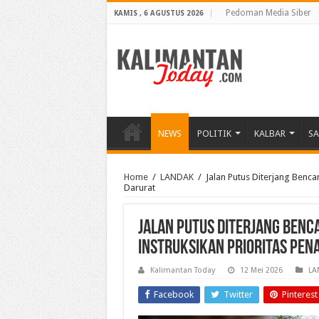
Pedoman Media Siber
KAMIS , 6 AGUSTUS 2026
NEWS
POLITIK
KALBAR
S
Home
/
LANDAK
/
⁠⁠Jalan Putus Diterjang Ben
Darurat
⁠⁠Jalan Putus Diterjang Ben
Instruksikan Prioritas Pe
Kalimantan Today
12 Mei 2026
LA
Facebook
Twitter
Pinterest