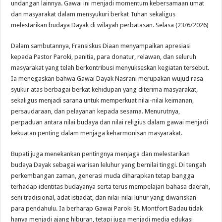
undangan lainnya. Gawai ini menjadi momentum kebersamaan umat
dan masyarakat dalam mensyukuri berkat Tuhan sekaligus
melestarikan budaya Dayak di wilayah perbatasan. Selasa (23/6/2026)
Dalam sambutannya, Fransiskus Diaan menyampaikan apresiasi
kepada Pastor Paroki, panitia, para donatur, relawan, dan seluruh
masyarakat yang telah berkontribusi menyukseskan kegiatan tersebut.
Ia menegaskan bahwa Gawai Dayak Nasrani merupakan wujud rasa
syukur atas berbagai berkat kehidupan yang diterima masyarakat,
sekaligus menjadi sarana untuk memperkuat nilai-nilai keimanan,
persaudaraan, dan pelayanan kepada sesama. Menurutnya,
perpaduan antara nilai budaya dan nilai religius dalam gawai menjadi
kekuatan penting dalam menjaga keharmonisan masyarakat.
Bupati juga menekankan pentingnya menjaga dan melestarikan
budaya Dayak sebagai warisan leluhur yang bernilai tinggi. Di tengah
perkembangan zaman, generasi muda diharapkan tetap bangga
terhadap identitas budayanya serta terus mempelajari bahasa daerah,
seni tradisional, adat istiadat, dan nilai-nilai luhur yang diwariskan
para pendahulu. Ia berharap Gawai Paroki St. Montfort Badau tidak
hanya menjadi ajang hiburan, tetapi juga menjadi media edukasi