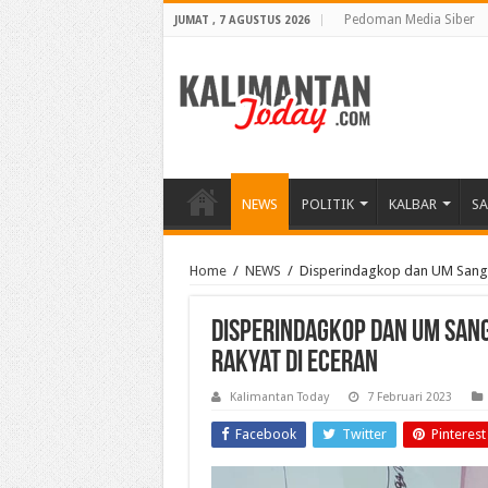
Pedoman Media Siber
JUMAT , 7 AGUSTUS 2026
NEWS
POLITIK
KALBAR
S
Home
/
NEWS
/
Disperindagkop dan UM Sangg
Disperindagkop dan UM San
Rakyat di Eceran
Kalimantan Today
7 Februari 2023
Facebook
Twitter
Pinterest