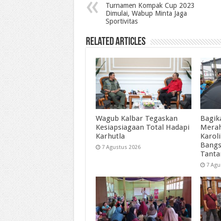
Turnamen Kompak Cup 2023
Dimulai, Wabup Minta Jaga
Sportivitas
Related Articles
Wagub Kalbar Tegaskan
Bagik
Kesiapsiagaan Total Hadapi
Merah
Karhutla
Karol
Bangs
7 Agustus 2026
Tant
7 Agu