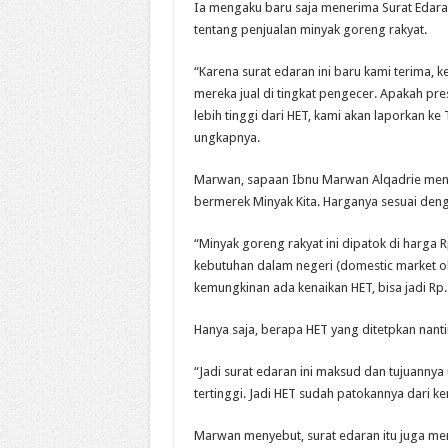
Ia mengaku baru saja menerima Surat Edara
tentang penjualan minyak goreng rakyat.
“Karena surat edaran ini baru kami terima, 
mereka jual di tingkat pengecer. Apakah pres
lebih tinggi dari HET, kami akan laporkan ke
ungkapnya.
Marwan, sapaan Ibnu Marwan Alqadrie menj
bermerek Minyak Kita. Harganya sesuai deng
“Minyak goreng rakyat ini dipatok di harga 
kebutuhan dalam negeri (domestic market obl
kemungkinan ada kenaikan HET, bisa jadi Rp.1
Hanya saja, berapa HET yang ditetpkan nan
“Jadi surat edaran ini maksud dan tujuanny
tertinggi. Jadi HET sudah patokannya dari k
Marwan menyebut, surat edaran itu juga men