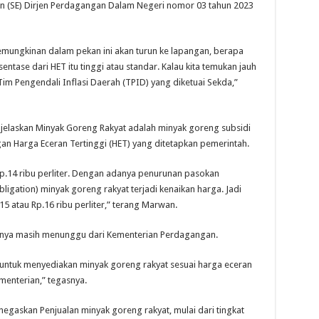
n (SE) Dirjen Perdagangan Dalam Negeri nomor 03 tahun 2023
kemungkinan dalam pekan ini akan turun ke lapangan, berapa
entase dari HET itu tinggi atau standar. Kalau kita temukan jauh
 Tim Pengendali Inflasi Daerah (TPID) yang diketuai Sekda,”
elaskan Minyak Goreng Rakyat adalah minyak goreng subsidi
an Harga Eceran Tertinggi (HET) yang ditetapkan pemerintah.
Rp.14 ribu perliter. Dengan adanya penurunan pasokan
igation) minyak goreng rakyat terjadi kenaikan harga. Jadi
5 atau Rp.16 ribu perliter,” terang Marwan.
tinya masih menunggu dari Kementerian Perdagangan.
a untuk menyediakan minyak goreng rakyat sesuai harga eceran
ementerian,” tegasnya.
egaskan Penjualan minyak goreng rakyat, mulai dari tingkat