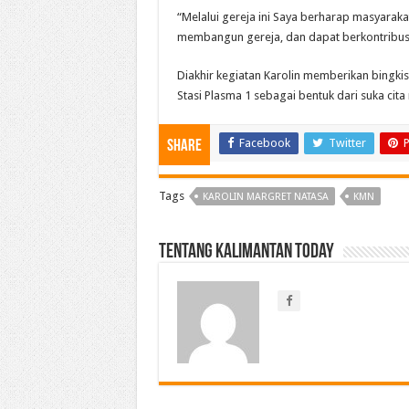
“Melalui gereja ini Saya berharap masyarak
membangun gereja, dan dapat berkontribus
Diakhir kegiatan Karolin memberikan bingkis
Stasi Plasma 1 sebagai bentuk dari suka cita na
Facebook
Twitter
P
Share
Tags
KAROLIN MARGRET NATASA
KMN
Tentang Kalimantan Today