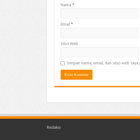
Nama
*
Email
*
Situs Web
Simpan nama, email, dan situs web saya 
Redaksi