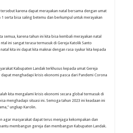
 tersebut karena dapat merayakan natal bersama dengan umat
ma 1 serta bisa saling betemu dan berkumpul untuk merayakan
a semua, karena tahun ini kita bisa kembali merayakan natal
al ini sangat terasa termasuk di Gereja Katolik Santo
 natal kita ini dapat kita maknai dengan rasa syukur kita kepada
asyarakat Kabupaten Landak terkhusus kepada umat Gereja
gar dapat menghadapi krisis ekonomi pasca dari Pandemi Corona
lah kita mengalami krisis ekonomi secara global termasuk di
sa menghadapi situasi ini. Semoga tahun 2023 ini keadaan ini
lama,” ungkap Karolin.
an agar masyarakat dapat terus menjaga kekompakan dan
bantu membangun gereja dan membangun Kabupaten Landak.