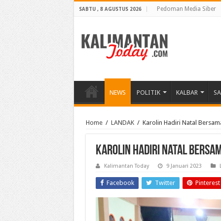
Pedoman Media Siber
SABTU , 8 AGUSTUS 2026
NEWS
POLITIK
KALBAR
S
Home
/
LANDAK
/
Karolin Hadiri Natal Bersa
Karolin Hadiri Natal Bersa
Kalimantan Today
9 Januari 2023
Facebook
Twitter
Pinterest