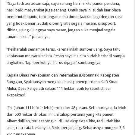
“Saya tadi berpesan saja, saya senang hari ini kita panen perdana,
hasil baik, masyarakat juga senang. Untuk saya ini sudah luar biasa
pemerintah bantu, tapi jangan nanti dimanfaatkan lagi dengan cara
yang tidak benar. Sudah diberi gratis segala macam, disupport,
dibina, ujung-ujungnya saya pesan, jangan suka menjual segala
tanaman kita,” pesannya.
“Peliharalah semampu terus, karena inilah sumber uang. Saya tahu
kebiasaan masyarakat kita. Pesan saya itu. Kita sudah berhasil sampai
tingkat ini. Tapi berikutnya, harus dijaga,” sambungnya.
Kepala Dinas Perkebunan dan Peternakan (Disbunnak) Kabupaten
Sanggau, Syafriansyah mengakui hasil panen perdana KUD Sinar
Mulia, Desa Penyeladi seluas 111 hektar lebih tersebut di luar
ekspektasi.
“Ini (lahan 111 hektar lebih) milik dari 48 petani. Sebenarnya ada lebih
dari 500 hektar di lokasi ini. Ini tahap pertama yang kita panen.
Alhamdulillah, terus terang ini di luar ekspektasi kita, tadi udah kita
ukur, rata-rata beratnya 4,5 kilo per janjang. Seharusnya mungkin 3,5
kilo,” ungkapnya.