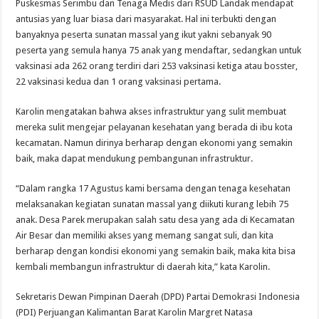
Puskesmas Serimbu dan Tenaga Medis dari RSUD Landak mendapat
antusias yang luar biasa dari masyarakat. Hal ini terbukti dengan
banyaknya peserta sunatan massal yang ikut yakni sebanyak 90
peserta yang semula hanya 75 anak yang mendaftar, sedangkan untuk
vaksinasi ada 262 orang terdiri dari 253 vaksinasi ketiga atau bosster,
22 vaksinasi kedua dan 1 orang vaksinasi pertama.
Karolin mengatakan bahwa akses infrastruktur yang sulit membuat
mereka sulit mengejar pelayanan kesehatan yang berada di ibu kota
kecamatan. Namun dirinya berharap dengan ekonomi yang semakin
baik, maka dapat mendukung pembangunan infrastruktur.
“Dalam rangka 17 Agustus kami bersama dengan tenaga kesehatan
melaksanakan kegiatan sunatan massal yang diikuti kurang lebih 75
anak. Desa Parek merupakan salah satu desa yang ada di Kecamatan
Air Besar dan memiliki akses yang memang sangat suli, dan kita
berharap dengan kondisi ekonomi yang semakin baik, maka kita bisa
kembali membangun infrastruktur di daerah kita,” kata Karolin.
Sekretaris Dewan Pimpinan Daerah (DPD) Partai Demokrasi Indonesia
(PDI) Perjuangan Kalimantan Barat Karolin Margret Natasa