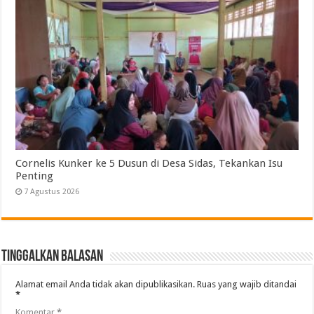
Cornelis Kunker ke 5 Dusun di Desa Sidas, Tekankan Isu
Penting
7 Agustus 2026
Tinggalkan Balasan
Alamat email Anda tidak akan dipublikasikan.
Ruas yang wajib ditandai
*
Komentar
*