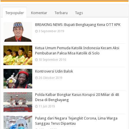
Terpopuler
Komentar
Terbaru
Tags
BREAKING NEWS: Bupati Bengkayang Kena OTT KPK
3 September 2019
Ketua Umum Pemuda Katolik Indonesia Kecam Aksi
Pembubaran Paksa Misa Katolik di Solo
10 September 2016
Kontroversi Udin Balok
26 Oktober 2019
Polda Kalbar Bongkar Kasus Korupsi 20 Miliar di 48
Desa di Bengkayang
11 Juli 2019
Pulang dari Negara Tejangkit Corona, Lima Warga
Sanggau Terus Dipantau