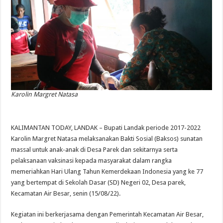
Karolin Margret Natasa
KALIMANTAN TODAY, LANDAK – Bupati Landak periode 2017-2022
Karolin Margret Natasa melaksanakan Bakti Sosial (Baksos) sunatan
massal untuk anak-anak di Desa Parek dan sekitarnya serta
pelaksanaan vaksinasi kepada masyarakat dalam rangka
memeriahkan Hari Ulang Tahun Kemerdekaan Indonesia yang ke 77
yang bertempat di Sekolah Dasar (SD) Negeri 02, Desa parek,
Kecamatan Air Besar, senin (15/08/22).
Kegiatan ini berkerjasama dengan Pemerintah Kecamatan Air Besar,