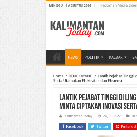
Pedoman Media Sibe
MINGGU , 9 AGUSTUS 2026
NEWS
POLITIK
KALBAR
S
Home
/
BENGKAYANG
/
Lantik Pejabat Tinggi
Serta Utamakan Efektivitas dan Efisiensi
Lantik Pejabat Tinggi di L
minta Ciptakan Inovasi Sert
Kalimantan Today
24 Juli 2022
BE
Facebook
Twitter
Pinterest