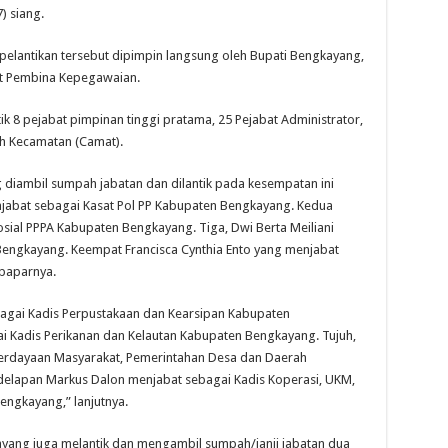
) siang.
pelantikan tersebut dipimpin langsung oleh Bupati Bengkayang,
t Pembina Kepegawaian.
k 8 pejabat pimpinan tinggi pratama, 25 Pejabat Administrator,
h Kecamatan (Camat).
 diambil sumpah jabatan dan dilantik pada kesempatan ini
jabat sebagai Kasat Pol PP Kabupaten Bengkayang. Kedua
sial PPPA Kabupaten Bengkayang. Tiga, Dwi Berta Meiliani
engkayang. Keempat Francisca Cynthia Ento yang menjabat
paparnya.
bagai Kadis Perpustakaan dan Kearsipan Kabupaten
i Kadis Perikanan dan Kelautan Kabupaten Bengkayang. Tujuh,
erdayaan Masyarakat, Pemerintahan Desa dan Daerah
delapan Markus Dalon menjabat sebagai Kadis Koperasi, UKM,
engkayang,” lanjutnya.
yang juga melantik dan mengambil sumpah/janji jabatan dua