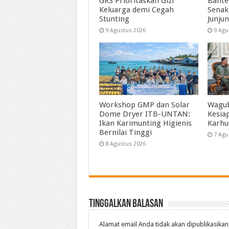
GRS Prioritaskan Gizi
Bante
Keluarga demi Cegah
Senak
Stunting
Junjun
9 Agustus 2026
9 Agu
Workshop GMP dan Solar
Wagub
Dome Dryer ITB-UNTAN:
Kesia
Ikan Karimunting Higienis
Karhu
Bernilai Tinggi
7 Agu
8 Agustus 2026
Tinggalkan Balasan
Alamat email Anda tidak akan dipublikasikan