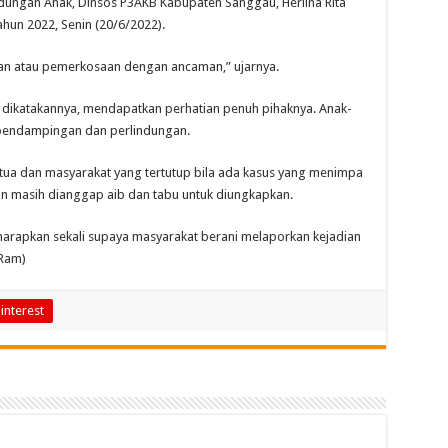
dungan Anak, Dinsos P3AKB Kabupaten Sanggau, Herlina Rita
ahun 2022, Senin (20/6/2022).
han atau pemerkosaan dengan ancaman,” ujarnya.
 dikatakannya, mendapatkan perhatian penuh pihaknya. Anak-
pendampingan dan perlindungan.
gtua dan masyarakat yang tertutup bila ada kasus yang menimpa
an masih dianggap aib dan tabu untuk diungkapkan.
gharapkan sekali supaya masyarakat berani melaporkan kejadian
(Ram)
interest