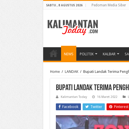
Pedoman Media Siber
SABTU , 8 AGUSTUS 2026
NEWS
POLITIK
KALBAR
S
Home
/
LANDAK
/
Bupati Landak Terima Peng
Bupati Landak Terima Pengh
Kalimantan Today
16 Maret 2022
Facebook
Twitter
Pinterest