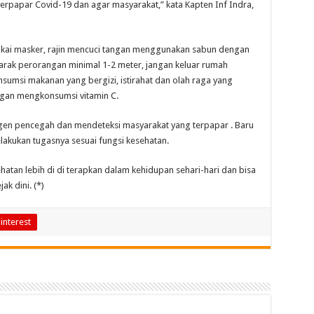
rpapar Covid-19 dan agar masyarakat,” kata Kapten Inf Indra,
akai masker, rajin mencuci tangan menggunakan sabun dengan
 jarak perorangan minimal 1-2 meter, jangan keluar rumah
nsumsi makanan yang bergizi, istirahat dan olah raga yang
ngan mengkonsumsi vitamin C.
gen pencegah dan mendeteksi masyarakat yang terpapar . Baru
kukan tugasnya sesuai fungsi kesehatan.
hatan lebih di di terapkan dalam kehidupan sehari-hari dan bisa
k dini. (*)
interest