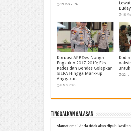
Lewat
19 Mei 2026
Buday
15 Me
Korupsi APBDes Nanga
Kodim
Engkulun 2017-2019; Eks
Vaksi
Kades dan Bendes Gelapkan
untuk
SILPA Hingga Mark-up
22 Ju
Anggaran
8 Mei 2025
Tinggalkan Balasan
Alamat email Anda tidak akan dipublikasikan