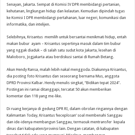
Senayan, Jakarta. Sempat di Komisi IV DPR membidangi pertanian,
kehutanan, lingkungan hidup dan kelautan. Kemudian dipindah tugas
ke Komisi I DPR membidangi pertahanan, luar negeri, komunikasi dan
informatika, dan intelijen.
Selebihnya, Krisantus memilih untuk bersantai menikmati hidup, entah
makan bubur ayam – Krisantus sepertinya masuk dalam tim bubur
yang nggak diaduk – di salah satu sudut kota Jakarta, lesehan di
Malioboro, Jogjakarta atau berdiskusi santai di Rumah Betang.
Akun Hendy Ransa, malah lebih nakal menggoda. Diakunnya Krisantus,
dia posting foto Krisantus dan seseorang bernama Mus, anggota
DPRD Provinsi Kalbar. Hendy menulis singkat, “Bidikan tepat 2024”.
Postingan ini ramai ditanggapi, tercatat 50 akun memberikan
komentar dan 118 yang me-like.
Di ruang kerjanya di gedung DPR RI, dalam obrolan ringannya dengan
Kalimantan Today, Krisantus ‘keceplosan’ soal membenahi Sanggau
dan ide-idenya membangun Sanggau, termasuk mentransfer kepala
dinas dari kabupaten/provinsi lain. Dengan catatan, di kabupaten