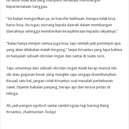
tersebut tidak ada yang mumpuni. Misalnya, membangun
kepariwisataan Sanggau.
“Ini bukan mengecilkan ya, ini transfer keilmuan. Kenapa tidak bisa,
harus bisa. Itu tugas seorang kepala daerah dalam membangun
daerahnya sehingga memberikan kesejahteraan kepada rakyatnya.”
“Kalau hanya mimpin semua juga bisa, tapi setelah jadi pemimpin apa
yang akan dilakukan malah bingung,” lanjut Krisantus yang lupa bahwa
ini hanyalah sebuah obrolan ringan dan santai di suatu sore.
Tapi, umumnya dari sebuah obrolan ringan itulah kerap muncul ide-
ide atau gagasan besar yang mungkin saja sengaja disembunyikan.
Kecuali satu hal, jangan colek Krisantus soal masalah perkebunan
sawit. Dijamin bakalan panjang, berapi-api dan terasa pedas di
telinga.
Ah, jadi pengen ngobrol santai sambil ngopi lagi bareng Bang
Krisantus.
(Kalimantan Today)