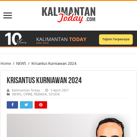
Home
/
NEWS
/
Krisantus Kurniawan 2024
Krisantus Kurniawan 2024
Kalimantan Today
5 April 2021
NEWS
,
OPINI
,
PILKADA
,
SOSOK