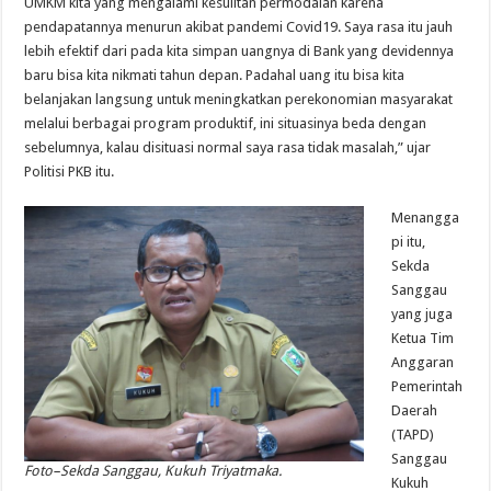
UMKM kita yang mengalami kesulitan permodalan karena
pendapatannya menurun akibat pandemi Covid19. Saya rasa itu jauh
lebih efektif dari pada kita simpan uangnya di Bank yang devidennya
baru bisa kita nikmati tahun depan. Padahal uang itu bisa kita
belanjakan langsung untuk meningkatkan perekonomian masyarakat
melalui berbagai program produktif, ini situasinya beda dengan
sebelumnya, kalau disituasi normal saya rasa tidak masalah,” ujar
Politisi PKB itu.
Menangga
pi itu,
Sekda
Sanggau
yang juga
Ketua Tim
Anggaran
Pemerintah
Daerah
(TAPD)
Sanggau
Foto–Sekda Sanggau, Kukuh Triyatmaka.
Kukuh