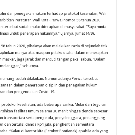
lin dan penegakan hukum terhadap protokol kesehatan, Wali
erbitkan Peraturan Wali Kota (Perwa) nomor 58 tahun 2020.
n tersebut sudah mulai diterapkan di masyarakat. “Saya minta
asi untuk penerapan hukumnya,” ujarnya, Jumat (4/9).
8 tahun 2020, pihaknya akan melakukan razia di sejumlah titik
disiplinkan masyarakat maupun pelaku usaha dalam menerapkan
 masker, jaga jarak dan mencuci tangan pakai sabun. “Dalam
 melanggar,” sebutnya.
a memang sudah dilakukan. Namun adanya Perwa tersebut
ksanaan dalam penerapan disiplin dan penegakan hukum
han dan pengendalian Covid-19.
protokol kesehatan, ada beberapa sanksi. Mulai dari teguran
mbersihkan fasilitas umum selama 30 menit hingga denda sebesar
an transportasi serta pengelola, penyelenggara, penanggung
san dan tertulis, denda Rp1 juta, penghentian sementara
aha. “Kalau di kantor kita (Pemkot Pontianak) apabila ada yang