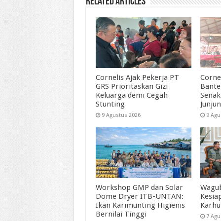
Related Articles
Cornelis Ajak Pekerja PT
Corne
GRS Prioritaskan Gizi
Bante
Keluarga demi Cegah
Senak
Stunting
Junjun
9 Agustus 2026
9 Agu
Workshop GMP dan Solar
Wagub
Dome Dryer ITB-UNTAN:
Kesia
Ikan Karimunting Higienis
Karhu
Bernilai Tinggi
7 Agu