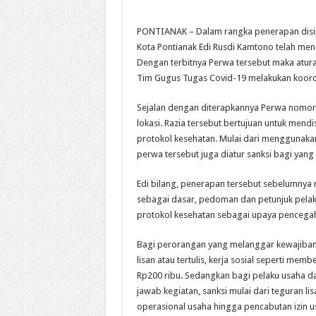
PONTIANAK – Dalam rangka penerapan disip
Kota Pontianak Edi Rusdi Kamtono telah men
Dengan terbitnya Perwa tersebut maka atura
Tim Gugus Tugas Covid-19 melakukan koordin
Sejalan dengan diterapkannya Perwa nomor 5
lokasi. Razia tersebut bertujuan untuk men
protokol kesehatan. Mulai dari menggunakan
perwa tersebut juga diatur sanksi bagi yang
Edi bilang, penerapan tersebut sebelumny
sebagai dasar, pedoman dan petunjuk pela
protokol kesehatan sebagai upaya pencega
Bagi perorangan yang melanggar kewajiban 
lisan atau tertulis, kerja sosial seperti me
Rp200 ribu. Sedangkan bagi pelaku usaha d
jawab kegiatan, sanksi mulai dari teguran li
operasional usaha hingga pencabutan izin us