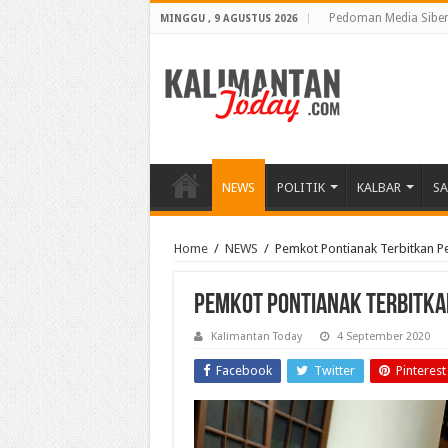
Pedoman Media Sibe
MINGGU , 9 AGUSTUS 2026
NEWS
POLITIK
KALBAR
S
Home
/
NEWS
/
Pemkot Pontianak Terbitkan P
Pemkot Pontianak Terbitka
Kalimantan Today
4 September 2020
Facebook
Twitter
Pinterest