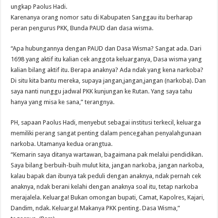
ungkap Paolus Hadi.
Karenanya orang nomor satu di Kabupaten Sanggau itu berharap
peran pengurus PKK, Bunda PAUD dan dasa wisma.
“Apa hubungannya dengan PAUD dan Dasa Wisma? Sangat ada. Dari
1698 yang aktif itu kalian cek anggota keluarganya, Dasa wisma yang
kalian bilang aktif itu. Berapa anaknya? Ada ndak yang kena narkoba?
Di situ kita bantu mereka, supaya jangan,jangan,jangan (narkoba). Dan
saya nanti nunggu jadwal PKK kunjungan ke Rutan. Yang saya tahu
hanya yang misa ke sana,” terangnya.
PH, sapaan Paolus Hadi, menyebut sebagai institusi terkecil, keluarga
memiliki perang sangat penting dalam pencegahan penyalahgunaan
narkoba. Utamanya kedua orangtua.
“Kemarin saya ditanya wartawan, bagaimana pak melalui pendidikan.
Saya bilang berbuih-buih mulut kita, jangan narkoba, jangan narkoba,
kalau bapak dan ibunya tak peduli dengan anaknya, ndak pernah cek
anaknya, ndak berani kelahi dengan anaknya soal itu, tetap narkoba
merajalela. Keluarga! Bukan omongan bupati, Camat, Kapolres, Kajari,
Dandim, ndak. Keluarga! Makanya PKK penting. Dasa Wisma,”