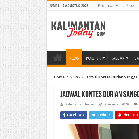
Pedoman Media Siber
JUMAT , 7 AGUSTUS 2026
NEWS
POLITIK
KALBAR
S
Home
/
NEWS
/
Jadwal Kontes Durian Sanggau
Jadwal Kontes Durian Sangg
Kalimantan Today
2 Februari 2020
Facebook
Twitter
Pinterest