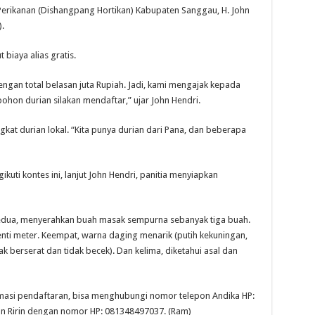
Perikanan (Dishangpang Hortikan) Kabupaten Sanggau, H. John
.
 biaya alias gratis.
gan total belasan juta Rupiah. Jadi, kami mengajak kepada
ohon durian silakan mendaftar,” ujar John Hendri.
kat durian lokal. “Kita punya durian dari Pana, dan beberapa
ti kontes ini, lanjut John Hendri, panitia menyiapkan
Kedua, menyerahkan buah masak sempurna sebanyak tiga buah.
enti meter. Keempat, warna daging menarik (putih kekuningan,
 berserat dan tidak becek). Dan kelima, diketahui asal dan
si pendaftaran, bisa menghubungi nomor telepon Andika HP:
n Ririn dengan nomor HP: 081348497037. (Ram)