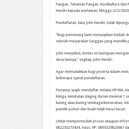
Pangan, Tanaman Pangan, Hortikultura dan 
Hendri kepada wartawan, Minggu (2/2/2020)
Pendaftaran, kata John Hendri, tidak dipungut
“Bagi pemenang kami menyiapkan hadiah den
seluruh masyarakat Sanggau yang memiliki p
John menyebut, kontes ini bertujuan mengang
desa lainnya,” ungkap John Hendri.
Agar memudahkan bagi peserta dalam mengiku
beberapa syarat pendaftaran.
Pertama, wajib mendaftar melalui HP/WA. 
Ketiga, ketebalan daging durian minimal 1 s
kuning atau kuning tembaga/kemerahan, tidak
pemilik pohon dan buah tidak harus besar.
Untuk mempermudah proses ataupun informa
082250273434, Agus, HP: 0895329823687 da