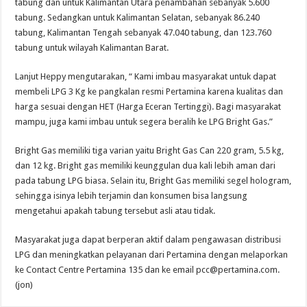
tabung dan untuk Kalimantan Utara penambahan sebanyak 5.600
tabung. Sedangkan untuk Kalimantan Selatan, sebanyak 86.240
tabung, Kalimantan Tengah sebanyak 47.040 tabung, dan 123.760
tabung untuk wilayah Kalimantan Barat.
Lanjut Heppy mengutarakan, “ Kami imbau masyarakat untuk dapat
membeli LPG 3 Kg ke pangkalan resmi Pertamina karena kualitas dan
harga sesuai dengan HET (Harga Eceran Tertinggi). Bagi masyarakat
mampu, juga kami imbau untuk segera beralih ke LPG Bright Gas.”
Bright Gas memiliki tiga varian yaitu Bright Gas Can 220 gram, 5.5 kg,
dan 12 kg. Bright gas memiliki keunggulan dua kali lebih aman dari
pada tabung LPG biasa. Selain itu, Bright Gas memiliki segel hologram,
sehingga isinya lebih terjamin dan konsumen bisa langsung
mengetahui apakah tabung tersebut asli atau tidak.
Masyarakat juga dapat berperan aktif dalam pengawasan distribusi
LPG dan meningkatkan pelayanan dari Pertamina dengan melaporkan
ke Contact Centre Pertamina 135 dan ke email
pcc@pertamina.com
.
(jon)