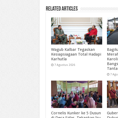
Related Articles
Wagub Kalbar Tegaskan
Bagik
Kesiapsiagaan Total Hadapi
Merah
Karhutla
Karol
Bangs
7 Agustus 2026
Tant
7 Agu
Cornelis Kunker ke 5 Dusun
Guber
di Desa Sidas, Tekankan Isu
Duku