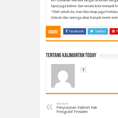
ke Pontianak. Mereka sangat terkesan deng
luput juga kuliner dan wisata kota menjadi 
“Oleh sebab itu, mari kita tetap jaga Ponti
toleran dan semoga akan banyak event-event n
Facebook
Twitter
P
Share
Tentang Kalimantan Today
Sebelum
Penyusunan Kabinet Hak
Preogratif Presiden