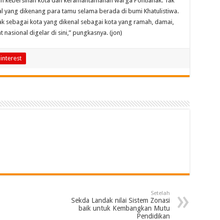
an kebersihan kota dan keramahtamahan warga Pontianak. Tak
hal yang dikenang para tamu selama berada di bumi Khatulistiwa.
anak sebagai kota yang dikenal sebagai kota yang ramah, damai,
asional digelar di sini,” pungkasnya. (jon)
interest
Setelah
Sekda Landak nilai Sistem Zonasi
baik untuk Kembangkan Mutu
Pendidikan