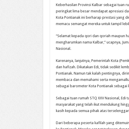
Keberhasilan Provinsi Kalbar sebagai tuan r
peringkat lima besar mendapat apresiasi dar
Kota Pontianak ini berharap prestasi yang di
memacu semangat mereka untuk tampil lebih 
“Selamat kepada qori dan qoriah maupun haf
mengharumkan nama Kalbar,” ucapnya, Jumat
Nasional.
Karenanya, lanjutnya, Pemerintah Kota (Pemk
dan hafizah. Dikatakan Edi, tidak sedikit le
Pontianak. Namun tak kalah pentingnya, dir
membaca dan memahami serta mengamalkan is
sebagai barometer Kota Pontianak sebagai 
Sebagai tuan rumah STQ XXV Nasional, Edi t
masyarakat yang telah ikut mendukung hingg
kasih kepada semua pihak atas terselenggar
Dari beberapa peserta kafilah yang ditemui