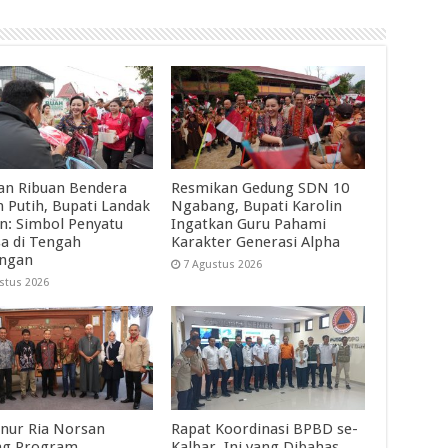
an Ribuan Bendera
Resmikan Gedung SDN 10
 Putih, Bupati Landak
Ngabang, Bupati Karolin
in: Simbol Penyatu
Ingatkan Guru Pahami
a di Tengah
Karakter Generasi Alpha
angan
7 Agustus 2026
stus 2026
nur Ria Norsan
Rapat Koordinasi BPBD se-
ng Program
Kalbar, Ini yang Dibahas