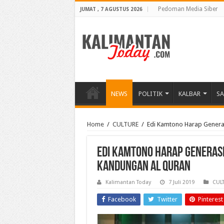
Pedoman Media Siber
JUMAT , 7 AGUSTUS 2026
NEWS
POLITIK
KALBAR
S
Home
/
CULTURE
/
Edi Kamtono Harap Genera
Edi Kamtono Harap Generasi
Kandungan Al Quran
Kalimantan Today
7 Juli 2019
CUL
Facebook
Twitter
Pinterest