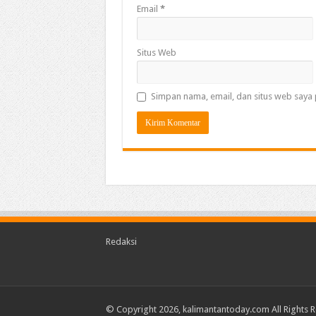
Email
*
Situs Web
Simpan nama, email, dan situs web saya 
Redaksi
© Copyright 2026, kalimantantoday.com All Rights 