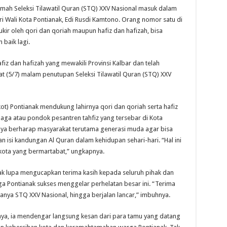
umah Seleksi Tilawatil Quran (STQ) XXV Nasional masuk dalam
i Wali Kota Pontianak, Edi Rusdi Kamtono. Orang nomor satu di
ukir oleh qori dan qoriah maupun hafiz dan hafizah, bisa
baik lagi.
iz dan hafizah yang mewakili Provinsi Kalbar dan telah
 (5/7) malam penutupan Seleksi Tilawatil Quran (STQ) XXV
ot) Pontianak mendukung lahirnya qori dan qoriah serta hafiz
mbaga atau pondok pesantren tahfiz yang tersebar di Kota
inya berharap masyarakat terutama generasi muda agar bisa
i kandungan Al Quran dalam kehidupan sehari-hari. “Hal ini
kota yang bermartabat,” ungkapnya.
ak lupa mengucapkan terima kasih kepada seluruh pihak dan
a Pontianak sukses menggelar perhelatan besar ini. “Terima
anya STQ XXV Nasional, hingga berjalan lancar,” imbuhnya.
nya, ia mendengar langsung kesan dari para tamu yang datang