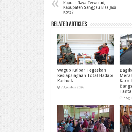
Kapuas Raya Terwujud,
Kabupaten Sanggau Bisa Jadi
Kota?
Related Articles
Wagub Kalbar Tegaskan
Bagik
Kesiapsiagaan Total Hadapi
Merah
Karhutla
Karol
Bangs
7 Agustus 2026
Tant
7 Agu