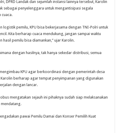
ri, DPRD Landak dan sejumlah instansi lainnya tersebut, Karolin
 sebagai penyelenggara untuk mengantisipasi segala
 cuaca.
an logistik pemilu, KPU bisa bekerjasama dengan TNI-Polri untuk
ncil. Kita berharap cuaca mendukung, jangan sampai waktu
n hasil pemilu bisa diamankan,” ujar Karolin.
imana dengan hasilnya, tak hanya sekedar distribusi, semua
juga mengimbau KPU agar berkoordinasi dengan pemerintah desa
u. Karolin berharap agar tempat penyimpanan yang digunakan
rjalan dengan lancar.
obus mengatakan sejauh ini pihaknya sudah siap melaksanakan
9 mendatang.
engadakan pawai Pemilu Damai dan Konser Pemilih Kuat