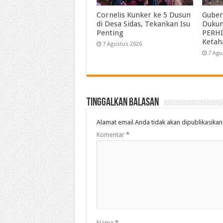
Cornelis Kunker ke 5 Dusun
Guber
di Desa Sidas, Tekankan Isu
Duku
Penting
PERHI
Ketah
7 Agustus 2026
7 Agu
Tinggalkan Balasan
Alamat email Anda tidak akan dipublikasikan
Komentar
*
Nama
*