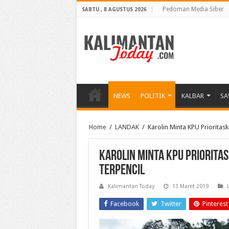
Pedoman Media Siber
SABTU , 8 AGUSTUS 2026
NEWS
POLITIK
KALBAR
SA
Home
/
LANDAK
/
Karolin Minta KPU Prioritask
Karolin Minta KPU Prioritas
Terpencil
Kalimantan Today
13 Maret 2019
Facebook
Twitter
Pinterest