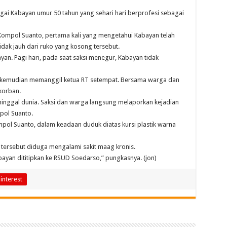
agai Kabayan umur 50 tahun yang sehari hari berprofesi sebagai
Kompol Suanto, pertama kali yang mengetahui Kabayan telah
idak jauh dari ruko yang kosong tersebut.
ayan. Pagi hari, pada saat saksi menegur, Kabayan tidak
ni kemudian memanggil ketua RT setempat. Bersama warga dan
korban.
nggal dunia. Saksi dan warga langsung melaporkan kejadian
pol Suanto.
mpol Suanto, dalam keadaan duduk diatas kursi plastik warna
an tersebut diduga mengalami sakit maag kronis.
ayan dititipkan ke RSUD Soedarso,” pungkasnya. (jon)
interest