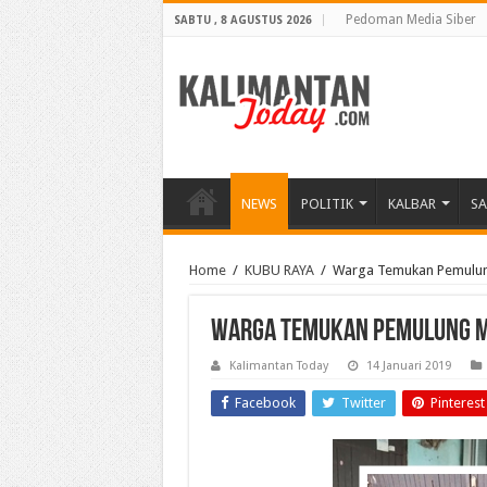
Pedoman Media Siber
SABTU , 8 AGUSTUS 2026
NEWS
POLITIK
KALBAR
S
Home
/
KUBU RAYA
/
Warga Temukan Pemulun
Warga Temukan Pemulung M
Kalimantan Today
14 Januari 2019
Facebook
Twitter
Pinterest