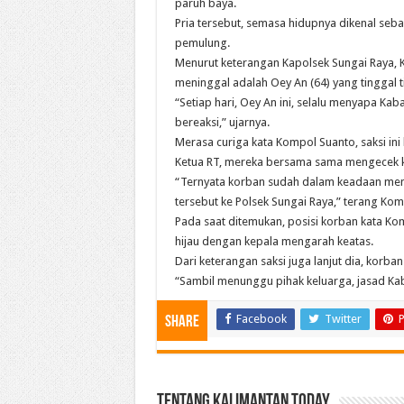
paruh baya.
Pria tersebut, semasa hidupnya dikenal seb
pemulung.
Menurut keterangan Kapolsek Sungai Raya, 
meninggal adalah Oey An (64) yang tinggal t
“Setiap hari, Oey An ini, selalu menyapa Kab
bereaksi,” ujarnya.
Merasa curiga kata Kompol Suanto, saksi i
Ketua RT, mereka bersama sama mengecek 
“Ternyata korban sudah dalam keadaan meni
tersebut ke Polsek Sungai Raya,” terang Kom
Pada saat ditemukan, posisi korban kata Ko
hijau dengan kepala mengarah keatas.
Dari keterangan saksi juga lanjut dia, korb
“Sambil menunggu pihak keluarga, jasad Kab
Facebook
Twitter
P
Share
Tentang Kalimantan Today