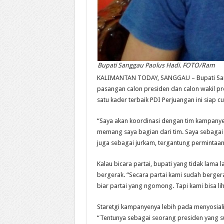
Bupati Sanggau Paolus Hadi. FOTO/Ram
KALIMANTAN TODAY, SANGGAU – Bupati San
pasangan calon presiden dan calon wakil pre
satu kader terbaik PDI Perjuangan ini siap c
“Saya akan koordinasi dengan tim kampany
memang saya bagian dari tim. Saya sebagai
juga sebagai jurkam, tergantung permintaan 
Kalau bicara partai, bupati yang tidak lama 
bergerak. “Secara partai kami sudah berger
biar partai yang ngomong. Tapi kami bisa lih
Staretgi kampanye
nya
lebih
pada
men
y
osial
“Tentunya sebagai seorang presiden yang su