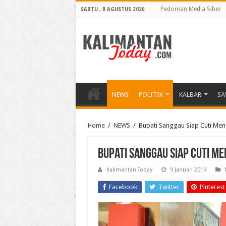
Pedoman Media Siber
SABTU , 8 AGUSTUS 2026
NEWS
POLITIK
KALBAR
SA
Home
/
NEWS
/
Bupati Sanggau Siap Cuti Me
Bupati Sanggau Siap Cuti M
Kalimantan Today
9 Januari 2019
Facebook
Twitter
Pinterest