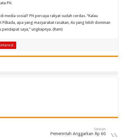
ata PH.
i media sosial? PH percaya rakyat sudah cerdas. “Kalau
ut Pilkada, apa yang masyarakat rasakan, itu yang lebih dominan
tu pendapat saya,”
ungkapnya
.
(Ram)
interest
Setelah
Pemerintah Anggarkan Rp 60