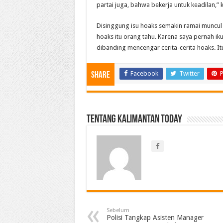
partai juga, bahwa bekerja untuk keadilan,” k
Disinggung isu hoa
ks
semakin ramai muncul d
hoa
ks
itu orang tahu. Karena saya pernah ik
dibanding mencengar cerita-cerita hoa
ks
. I
Facebook
Twitter
P
Share
Tentang Kalimantan Today
Sebelum
Polisi Tangkap Asisten Manager