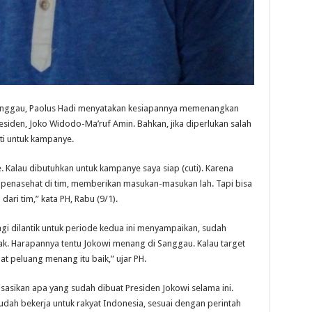
ggau, Paolus Hadi menyatakan kesiapannya memenangkan
siden, Joko Widodo-Ma’ruf Amin. Bahkan, jika diperlukan salah
uti untuk kampanye.
e
.
Kalau dibutuhkan untuk kampanye saya siap (cuti). Karena
 penasehat di tim, memberikan masukan-masukan lah. Tapi bisa
dari tim,” kata PH
, Rabu
(
9
/1).
lagi dilantik untuk periode kedua ini menyampaikan, sudah
ak. Harapannya tentu Jokowi menang di Sanggau. Kalau target
at peluang menang itu baik,” ujar PH.
isasikan apa yang sudah dibuat Presiden Jokowi selama ini.
dah bekerja untuk rakyat Indonesia, sesuai dengan perintah