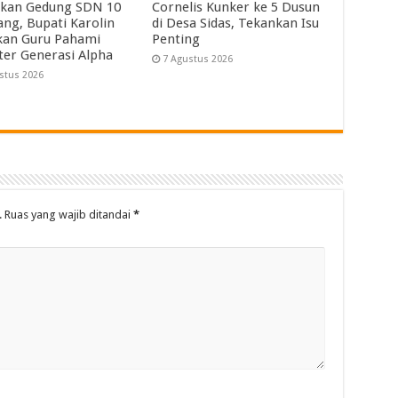
kan Gedung SDN 10
Cornelis Kunker ke 5 Dusun
ng, Bupati Karolin
di Desa Sidas, Tekankan Isu
kan Guru Pahami
Penting
ter Generasi Alpha
7 Agustus 2026
stus 2026
.
Ruas yang wajib ditandai
*