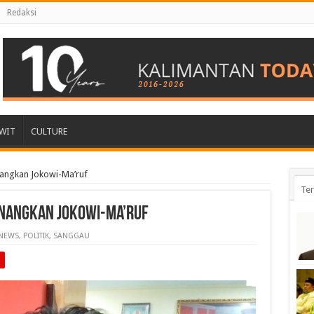
Redaksi
WIT
CULTURE
nangkan Jokowi-Ma’ruf
Ter
enangkan Jokowi-Ma’ruf
NEWS
,
POLITIK
,
SANGGAU