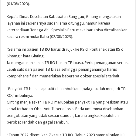
(01/08/2023).
Kepala Dinas Kesehatan Kabupaten Sanggau, Ginting mengatakan
layanan ini sebenarnya sudah lama ditunggu, namun karena
ketersediaan Tenaga Ahli Spesialis Paru maka baru bisa direalisasikan
secara resmi mulai Rabu (02/08/2023).
“Selama ini pasien TB RO harus di rujuk ke RS di Pontianak atau RS di
Sintang,” kata Ginting.
Ia mengatakan kasus TB RO bukan TB biasa. Perlu penanganan serius.
Lebih sulit dari pasien TB biasa sehingga penanganannya harus
komprehensif dan memerlukan beberapa dokter spesialis terkait.
“Penyakit TB biasa saja sulit di sembuhkan apalagi sudah menjadi TB
RO,” imbuhnya.
Ginting menjelaskan TB RO merupakan penyakit TB yang resistan atau
kebal terhadap Obat Anti Tuberkulosis. Pada umumnya disebabkan
pengobatan yang tidak sesuai standar, karena tingkat kepatuhan
berobat rendah dan gagal sembuh.
“Tahun 2022 ditemukan 7 kasus TB RO. Tahun 2023 sampai bulan Juli