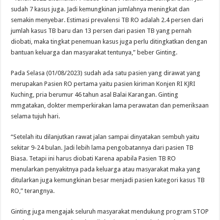
sudah 7 kasus juga. Jadi kemungkinan jumlahnya meningkat dan
semakin menyebar. Estimasi prevalensi TB RO adalah 2.4 persen dari
jumlah kasus TB baru dan 13 persen dari pasien TB yang pernah
diobati, maka tingkat penemuan kasus juga perlu ditingkatkan dengan
bantuan keluarga dan masyarakat tentunya,” beber Ginting.
Pada Selasa (01/08/2023) sudah ada satu pasien yang dirawat yang
merupakan Pasien RO pertama yaitu pasien kiriman Konjen RI KJRI
Kuching, pria berumur 46 tahun asal Balai Karangan. Ginting
mmgatakan, dokter memperkirakan lama perawatan dan pemeriksaan
selama tujuh hari.
“Setelah itu dilanjutkan rawat jalan sampai dinyatakan sembuh yaitu
sekitar 9-24 bulan. Jadi lebih lama pengobatannya dari pasien TB
Biasa. Tetapi ini harus diobati Karena apabila Pasien TB RO
menularkan penyakitnya pada keluarga atau masyarakat maka yang
ditularkan juga kemungkinan besar menjadi pasien kategori kasus TB
RO,” terangnya.
Ginting juga mengajak seluruh masyarakat mendukung program STOP