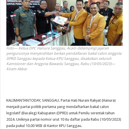
Foto— Ketua DPC Hanura Sanggau, Acam didampingi jajaran
pengurusnya menyerahkan berkas pendaftaran bakal calon anggota
DPRD Sanggau kepada Ketua KPU Sanggau, disaksikan seluruh
Kamisioner dan Anggota Bawaslu Sanggau, Rabu (10/05/2023)—
Kiram Akbar
KALIMANTANTODAY, SANGGAU. Partai Hati Nurani Rakyat (Hanura)
menjadi partai politik pertama yang mendaftarkan bakal calon
legislatif (Bacaleg) Kabupaten (DPRD) untuk Pemilu serentak tahun
2024. Uniknya partai nomor urut 10 itu daftar pada Rabu (10/05/2023)
pada pukul 10.00 WIB di Kantor KPU Sanggau.