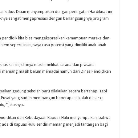
 Fransiskus Diaan menyampaikan dengan peringatan Hardiknas ini
aknya sangat mengapresiasi dengan berlangsungnya program
ra pendidik kita bisa mengekspresikan kemampuan mereka dan
tem seperti iniini, saya rasa potensi yang dimiliki anak-anak
as kali ini, dirinya masih melihat sarana dan prasana
iri memang masih belum memadai namun dari Dinas Pendidikan
erbaikan gedung sekolah baru dilakukan secara bertahap. Tapi
ah Pusat yang sudah membangun beberapa sekolah dasar di
u, ” jelasnya.
Pendidikan dan Kebudayaan Kapuas Hulu menyampaikan, bahwa
g ada di Kapuas Hulu sendiri memang menjadi tantangan bagi