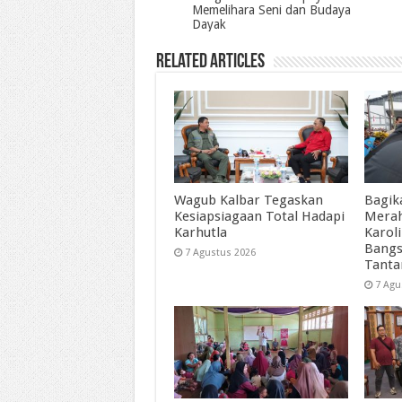
Memelihara Seni dan Budaya
Dayak
Related Articles
Wagub Kalbar Tegaskan
Bagik
Kesiapsiagaan Total Hadapi
Merah
Karhutla
Karol
Bangs
7 Agustus 2026
Tant
7 Agu