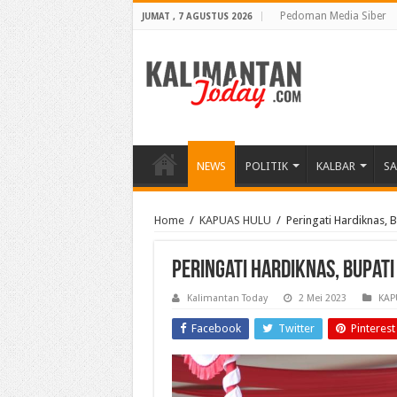
Pedoman Media Siber
JUMAT , 7 AGUSTUS 2026
NEWS
POLITIK
KALBAR
S
Home
/
KAPUAS HULU
/
Peringati Hardiknas, 
Peringati Hardiknas, Bupati
Kalimantan Today
2 Mei 2023
KAP
Facebook
Twitter
Pinterest