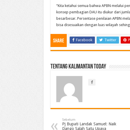
“Kita ketahui semua bahwa APBN melalui pem
konsep pembagian DAU itu diukur dari jumlah
besarbesar. Persentase penilaian APBN mela
bisa disesuaikan dengan luas wilayah sehing
Facebook
Twitter
P
Share
Tentang Kalimantan Today
Sebelum
Pj Bupati Landak Samuel: Naik
Dango Salah Satu Upaya