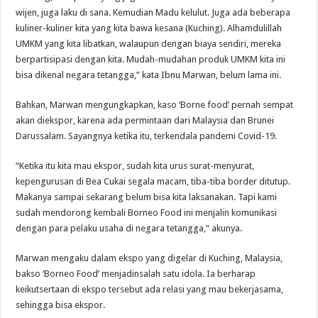
wijen, juga laku di sana. Kemudian Madu kelulut. Juga ada beberapa
kuliner-kuliner kita yang kita bawa kesana (Kuching). Alhamdulillah
UMKM yang kita libatkan, walaupun dengan biaya sendiri, mereka
berpartisipasi dengan kita. Mudah-mudahan produk UMKM kita ini
bisa dikenal negara tetangga,” kata Ibnu Marwan, belum lama ini.
Bahkan, Marwan mengungkapkan, kaso ‘Borne food’ pernah sempat
akan diekspor, karena ada permintaan dari Malaysia dan Brunei
Darussalam. Sayangnya ketika itu, terkendala pandemi Covid-19.
“Ketika itu kita mau ekspor, sudah kita urus surat-menyurat,
kepengurusan di Bea Cukai segala macam, tiba-tiba border ditutup.
Makanya sampai sekarang belum bisa kita laksanakan. Tapi kami
sudah mendorong kembali Borneo Food ini menjalin komunikasi
dengan para pelaku usaha di negara tetangga,” akunya.
Marwan mengaku dalam ekspo yang digelar di Kuching, Malaysia,
bakso ‘Borneo Food’ menjadinsalah satu idola. Ia berharap
keikutsertaan di ekspo tersebut ada relasi yang mau bekerjasama,
sehingga bisa ekspor.