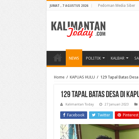
Pedoman Media Siber
JUMAT , 7 AGUSTUS 2026
NEWS
POLITIK
KALBAR
S
Home
/
KAPUAS HULU
/
129 Tapal Batas Desa 
129 Tapal Batas Desa di Kap
Kalimantan Today
27 Januari 2023
Facebook
Twitter
Pinterest