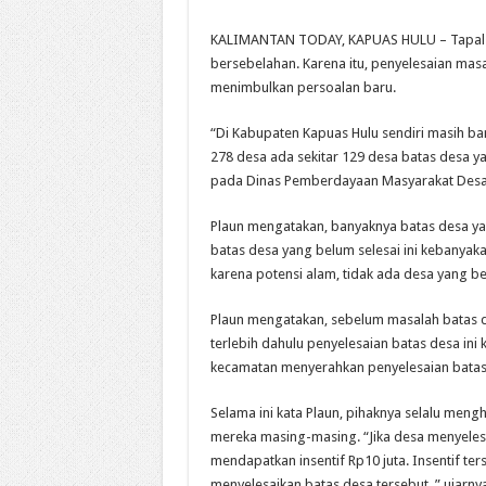
KALIMANTAN TODAY, KAPUAS HULU – Tapal ba
bersebelahan. Karena itu, penyelesaian masa
menimbulkan persoalan baru.
“Di Kabupaten Kapuas Hulu sendiri masih ban
278 desa ada sekitar 129 desa batas desa ya
pada Dinas Pemberdayaan Masyarakat Desa 
Plaun mengatakan, banyaknya batas desa yang
batas desa yang belum selesai ini kebanyak
karena potensi alam, tidak ada desa yang be
Plaun mengatakan, sebelum masalah batas d
terlebih dahulu penyelesaian batas desa ini k
kecamatan menyerahkan penyelesaian batas 
Selama ini kata Plaun, pihaknya selalu me
mereka masing-masing. “Jika desa menyelesa
mendapatkan insentif Rp10 juta. Insentif te
menyelesaikan batas desa tersebut, ” ujarnya