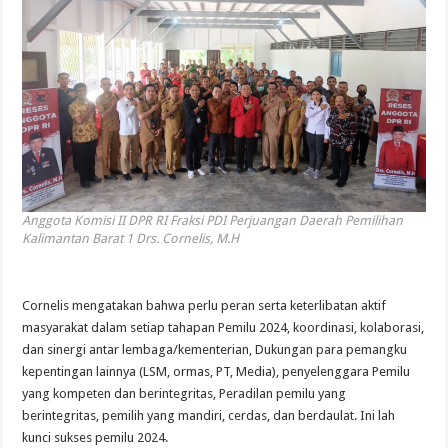
Anggota Komisi II DPR RI Fraksi PDI Perjuangan Daerah Pemilihan
Kalimantan Barat 1 Drs. Cornelis, M.H
Cornelis mengatakan bahwa perlu peran serta keterlibatan aktif
masyarakat dalam setiap tahapan Pemilu 2024, koordinasi, kolaborasi,
dan sinergi antar lembaga/kementerian, Dukungan para pemangku
kepentingan lainnya (LSM, ormas, PT, Media), penyelenggara Pemilu
yang kompeten dan berintegritas, Peradilan pemilu yang
berintegritas, pemilih yang mandiri, cerdas, dan berdaulat. Ini lah
kunci sukses pemilu 2024.