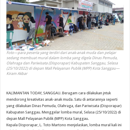
Foto—para peserta yang terdiri dari anak-anak muda dan pelajar
sedang membuat mural dalam lomba yang digela Dinas Pemuda,
Olahraga dan Pariwisata (Disporapar) Kabupaten Sanggau, Selasa
(25/10/2022) di depan Mall Pelayanan Publik (MPP) Kota Sanggau—
Kiram Akbar
KALIMANTAN TODAY, SANGGAU. Beragam cara dilakukan jntuk
mendorong kreativitas anak-anak muda. Satu di antarannya seperti
yang dilakukan Dinas Pemuda, Olahraga, dan Pariwisata (Disporapar)
Kabupaten Sanggau. Menggelar lomba mural, Selasa (25/10/2022) di
depan Mall Pelayanan Publik (MPP) Kota Sanggau.
Kepala Disporapar, L. Toto Martono menjelaskan, lomba mural kali ini