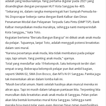
adalah yang kedua kalinya. Yang pertama digelar pada 2021 yang
disandingkan dengan perayaan HUT Kota Sanggau ke-405.
“Sekarang ini, dalam rangka memperingati hari Sumpah Pemuda ke-
94. Disporapar bekerja-sama dengan Bank Kalbar dan Dinas
Penanaman Modal dan Pelayanan Terpadu Satu Pintu (DMPTSP). Bank
Kalbar menyediakan media muralnya, sehingga nanti memperindah
Kota Sanggau,,” kata Toto.
Kegiatan bertema “Bersatu Bangun Bangsa” ini diikuti anak-anak muda
da pelajar. Tujuannya, lanjut Toto, adalah menggali potensi kreativitas
dalam seni mural.
“Karena pesertanya anak muda, kita tidak membatasi pada pelajar
saja, tapi umum. Yang penting anak muda,” ujarnya.
Total yang mendaftar ada 19 kelompok. Satu kelompok terdiri dari
empat orang. Beberapa kelompok pelajar pun ikut ambil bagian,
seperti SMAN 02, SMA Don Bosco, dan MTs N 01 Sanggau. Panitia juga
tak menentukan aliran dalam lomba kali ini.
“Masih bersifat umum. Nanti setelah hasilnya akan muncul mereka ini
aliran apa. Tapi ini masih dalam tahapan pantauan kita. Terpenting kita
munculkan dulu kreativitas anak-anak muda di Sanggau. Pelan-pelan
akan kita bentuk komunitas mural Kota Sanggau. Sehingga nanti
mereka bisa menggelar even-even dengan Dinas tetap memfasilitasi.