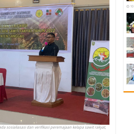
10
sosialiasasi dan verifikasi peremajaan kelapa sawit rakyat,