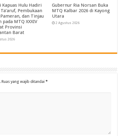
i Kapuas Hulu Hadiri
Gubernur Ria Norsan Buka
 Ta’aruf, Pembukaan
MTQ Kalbar 2026 di Kayong
 Pameran, dan Tinjau
Utara
ah pada MTQ XXXIV
2 Agustus 2026
at Provinsi
antan Barat
stus 2026
.
Ruas yang wajib ditandai
*