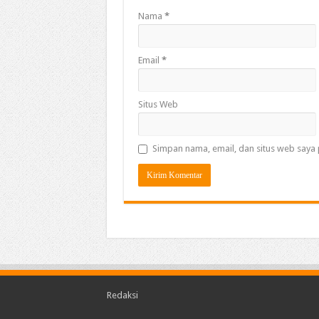
Nama
*
Email
*
Situs Web
Simpan nama, email, dan situs web saya 
Redaksi