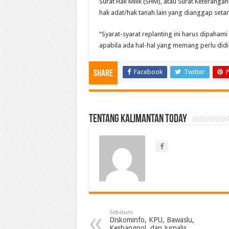
Surat Hak Milik (SHM), atau Surat Keterangan T
hak adat/hak tanah lain yang dianggap seta
“Syarat-syarat replanting ini harus dipaha
apabila ada hal-hal yang memang perlu didi
Facebook
Twitter
P
Share
Tentang Kalimantan Today
Sebelum
Diskominfo, KPU, Bawaslu,
Kesbangpol, dan Jurnalis