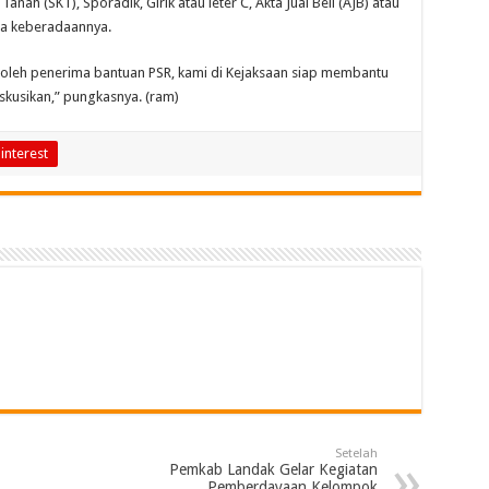
anah (SKT), Sporadik, Girik atau leter C, Akta Jual Beli (AJB) atau
ra keberadaannya.
mi oleh penerima bantuan PSR, kami di Kejaksaan siap membantu
skusikan,” pungkasnya. (ram)
interest
Setelah
Pemkab Landak Gelar Kegiatan
Pemberdayaan Kelompok