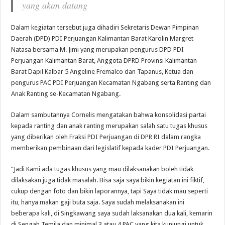
yang akan datang
Dalam kegiatan tersebut juga dihadiri Sekretaris Dewan Pimpinan
Daerah (DPD) PDI Perjuangan Kalimantan Barat Karolin Margret
Natasa bersama M. Jimi yang merupakan pengurus DPD PDI
Perjuangan Kalimantan Barat, Anggota DPRD Provinsi Kalimantan
Barat Dapil Kalbar 5 Angeline Fremalco dan Tapanus, Ketua dan
pengurus PAC PDI Perjuangan Kecamatan Ngabang serta Ranting dan
Anak Ranting se-Kecamatan Ngabang.
Dalam sambutannya Cornelis mengatakan bahwa konsolidasi partai
kepada ranting dan anak ranting merupakan salah satu tugas khusus
yang diberikan oleh Fraksi PDI Perjuangan di DPR RI dalam rangka
memberikan pembinaan dari legislatif kepada kader PDI Perjuangan.
“Jadi Kami ada tugas khusus yang mau dilaksanakan boleh tidak
dilaksakan juga tidak masalah. Bisa saja saya bikin kegiatan ini fiktif,
cukup dengan foto dan bikin laporannya, tapi Saya tidak mau seperti
itu, hanya makan gaji buta saja. Saya sudah melaksanakan ini
beberapa kali, di Singkawang saya sudah laksanakan dua kali, kemarin
di Sengah Temila dan minimal 3 atau 4 PAC yang kita kunjungi untuk